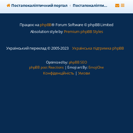
Постапокаліптичний портал
Постапокаліптичний форум
Працює на
phpBB
® Forum Software © phpBB Limited
Absolution style by
Premium phpBB Styles
Український переклад © 2005-2023
Українська підтримка phpBB
Optimized by:
phpBB SEO
phpBB post Reactions
| Emoji art By:
EmojiOne
Конфіденційність
|
Умови