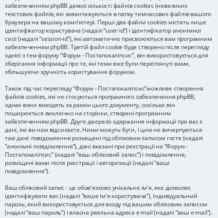
забезпеченням phpBB деякої кількості файлів cookies (невеликих
текстових файлів, які завантажуються в папку тимчасових файлів вашого
браузера на вашому комп'ютері. Перші два файли cookies містять лише
ідентифікатор користувача (надалі “user-id”) і ідентифікатор анонімної
сесії (надалі “session-id”), які автоматично присвоюються вам програмним
забезпеченням phpBB. Третій файл cookie буде створено після перегляду
однієї з тем форуму “Форум - Постапокаліпсис”, він використовується для
зберігання інформації про те, які теми вже були переглянуті вами,
збільшуючи зручність користування форумом.
Також під час перегляду “Форум - Постапокаліпсис”можливе створення
файлів cookies, які не стосуються програмного забезпечення phpBB,
однак вони виходять за рамки цього документу, оскільки він
поширюється виключно на сторінки, створені програмним
забезпеченням phpBB. Друге джерело одержання інформації про вас є
дані, які ви нам відсилаєте. Ними можуть бути, і цим не вичерпуються
такі дані: повідомлення розміщені під обліковим записом гостя (надалі
“анонімні повідомлення”), дані вказані при реєстрації на “Форум -
Постапокаліпсис” (надалі “ваш обліковий запис”) і повідомлення,
розміщені вами після реєстрації і авторизації (надалі “ваші
повідомлення”).
Ваш обліковий запис - це обов'язково унікальне ім'я, яке дозволяє
ідентифікувати вас (надалі “ваше ім'я користувача”), індивідуальний
пароль, який використовується для входу під вашим обліковим записом
(надалі “ваш пароль”) і власна реальна адреса e-mail (надалі “ваш e-mail”).