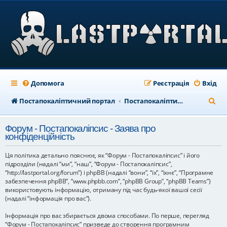
Допомога
Реєстрація
Вхід
П
Постапокаліптичний портал
Постапокаліптичний форум
о
Форум - Постапокаліпсис - Заява про
ш
конфіденційність
у
Ця політика детально пояснює, як “Форум - Постапокаліпсис” і його
к
підрозділи (надалі “ми”, “наш”, “Форум - Постапокаліпсис”,
“http://lastportal.org/forum”) і phpBB (надалі “вони”, “їх”, “їхнє”, “Програмне
забезпечення phpBB”, “www.phpbb.com”, “phpBB Group”, “phpBB Teams”)
використовують інформацію, отриману під час будь-якої вашої сесії
(надалі “інформація про вас”).
Інформація про вас збирається двома способами. По перше, перегляд
“Форум - Постапокаліпсис” призведе до створення програмним