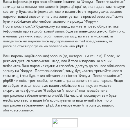
Ваша інформація про ваш обліковий запис на “Форум - Постапокаліпсис”
захищена законами про захист інформації країни, яка надає нам послуги
хостингу. Будь-яка інформація, окрім вашого імені користувача, вашого
паролю і вашої адреси e-mail, яка запитується в процесі реєстрації може
бути необхідною або необов'язковою, на розсуд “Форум -
Постапокаліпсис”. У будь-якому випадку, ви маєте право обирати, яка
інформація про ваш обліковий запис буде загальнодоступною. Крім того,
в налаштуваннях вашого облікового запису, ви маєте можливість
погодитись чи відмовитись від отримання e-mail повідомлень, які
розсилаються програмним забезпеченням phpBB.
Ваш пароль надійно зашифровано (одностороннім хешем). Проте, не
рекомендується використання одного й того ж паролю на різних
вебсайтах. Ваш пароль є єдиним способом доступу до вашого облікового
запису на “Форум - Постапокаліпсис”, тому, будь ласка, тримайте його в
таємниці, і при будь-яких обставинах ніхто з “Форум - Постапокаліпсис”,
phpBB чи якісь треті особи, не мають права запитати ваш пароль. Якщо
ви забудете ваш пароль до вашого облікового запису, ви можете
скористатись функцією “Я забув свій пароль”, яка передбачена
програмним забезпеченням phpBB. Під час цієї процедури вам буде
необхідно ввести ваше ім'я користувача та ваш e-mail, після чого
програмне забезпечення phpBB згенерує новий пароль до вашого
облікового запису.