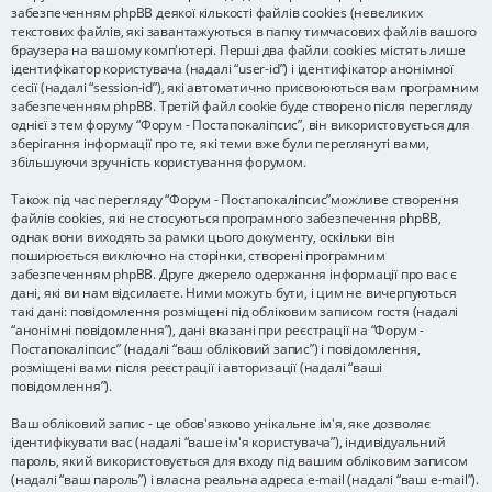
забезпеченням phpBB деякої кількості файлів cookies (невеликих
текстових файлів, які завантажуються в папку тимчасових файлів вашого
браузера на вашому комп'ютері. Перші два файли cookies містять лише
ідентифікатор користувача (надалі “user-id”) і ідентифікатор анонімної
сесії (надалі “session-id”), які автоматично присвоюються вам програмним
забезпеченням phpBB. Третій файл cookie буде створено після перегляду
однієї з тем форуму “Форум - Постапокаліпсис”, він використовується для
зберігання інформації про те, які теми вже були переглянуті вами,
збільшуючи зручність користування форумом.
Також під час перегляду “Форум - Постапокаліпсис”можливе створення
файлів cookies, які не стосуються програмного забезпечення phpBB,
однак вони виходять за рамки цього документу, оскільки він
поширюється виключно на сторінки, створені програмним
забезпеченням phpBB. Друге джерело одержання інформації про вас є
дані, які ви нам відсилаєте. Ними можуть бути, і цим не вичерпуються
такі дані: повідомлення розміщені під обліковим записом гостя (надалі
“анонімні повідомлення”), дані вказані при реєстрації на “Форум -
Постапокаліпсис” (надалі “ваш обліковий запис”) і повідомлення,
розміщені вами після реєстрації і авторизації (надалі “ваші
повідомлення”).
Ваш обліковий запис - це обов'язково унікальне ім'я, яке дозволяє
ідентифікувати вас (надалі “ваше ім'я користувача”), індивідуальний
пароль, який використовується для входу під вашим обліковим записом
(надалі “ваш пароль”) і власна реальна адреса e-mail (надалі “ваш e-mail”).