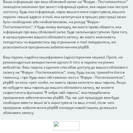
Ваша інформація про ваш обліковий запис на “Форум - Постапокаліпсис”
захищена законами про захист інформації країни, яка надає нам послуги
хостингу. Будь-яка інформація, окрім вашого імені користувача, вашого
паролю і вашої адреси e-mail, яка запитується в процесі реєстрації може
бути необхідною або необов'язковою, на розсуд “Форум -
Постапокаліпсис”. У будь-якому випадку, ви маєте право обирати, яка
інформація про ваш обліковий запис буде загальнодоступною. Крім того,
в налаштуваннях вашого облікового запису, ви маєте можливість
погодитись чи відмовитись від отримання e-mail повідомлень, які
розсилаються програмним забезпеченням phpBB.
Ваш пароль надійно зашифровано (одностороннім хешем). Проте, не
рекомендується використання одного й того ж паролю на різних
вебсайтах. Ваш пароль є єдиним способом доступу до вашого облікового
запису на “Форум - Постапокаліпсис”, тому, будь ласка, тримайте його в
таємниці, і при будь-яких обставинах ніхто з “Форум - Постапокаліпсис”,
phpBB чи якісь треті особи, не мають права запитати ваш пароль. Якщо
ви забудете ваш пароль до вашого облікового запису, ви можете
скористатись функцією “Я забув свій пароль”, яка передбачена
програмним забезпеченням phpBB. Під час цієї процедури вам буде
необхідно ввести ваше ім'я користувача та ваш e-mail, після чого
програмне забезпечення phpBB згенерує новий пароль до вашого
облікового запису.