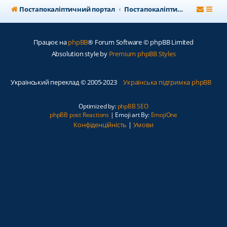
Постапокаліптичний портал
Постапокаліптичний форум
Працює на
phpBB
® Forum Software © phpBB Limited
Absolution style by
Premium phpBB Styles
Український переклад © 2005-2023
Українська підтримка phpBB
Optimized by:
phpBB SEO
phpBB post Reactions
| Emoji art By:
EmojiOne
Конфіденційність
|
Умови