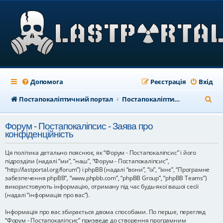
Допомога
Реєстрація
Вхід
П
Постапокаліптичний портал
Постапокаліптичний форум
о
Форум - Постапокаліпсис - Заява про
ш
конфіденційність
у
Ця політика детально пояснює, як “Форум - Постапокаліпсис” і його
к
підрозділи (надалі “ми”, “наш”, “Форум - Постапокаліпсис”,
“http://lastportal.org/forum”) і phpBB (надалі “вони”, “їх”, “їхнє”, “Програмне
забезпечення phpBB”, “www.phpbb.com”, “phpBB Group”, “phpBB Teams”)
використовують інформацію, отриману під час будь-якої вашої сесії
(надалі “інформація про вас”).
Інформація про вас збирається двома способами. По перше, перегляд
“Форум - Постапокаліпсис” призведе до створення програмним