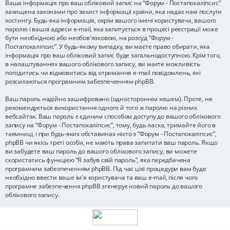
Ваша інформація про ваш обліковий запис на “Форум - Постапокаліпсис”
захищена законами про захист інформації країни, яка надає нам послуги
хостингу. Будь-яка інформація, окрім вашого імені користувача, вашого
паролю і вашої адреси e-mail, яка запитується в процесі реєстрації може
бути необхідною або необов'язковою, на розсуд “Форум -
Постапокаліпсис”. У будь-якому випадку, ви маєте право обирати, яка
інформація про ваш обліковий запис буде загальнодоступною. Крім того,
в налаштуваннях вашого облікового запису, ви маєте можливість
погодитись чи відмовитись від отримання e-mail повідомлень, які
розсилаються програмним забезпеченням phpBB.
Ваш пароль надійно зашифровано (одностороннім хешем). Проте, не
рекомендується використання одного й того ж паролю на різних
вебсайтах. Ваш пароль є єдиним способом доступу до вашого облікового
запису на “Форум - Постапокаліпсис”, тому, будь ласка, тримайте його в
таємниці, і при будь-яких обставинах ніхто з “Форум - Постапокаліпсис”,
phpBB чи якісь треті особи, не мають права запитати ваш пароль. Якщо
ви забудете ваш пароль до вашого облікового запису, ви можете
скористатись функцією “Я забув свій пароль”, яка передбачена
програмним забезпеченням phpBB. Під час цієї процедури вам буде
необхідно ввести ваше ім'я користувача та ваш e-mail, після чого
програмне забезпечення phpBB згенерує новий пароль до вашого
облікового запису.