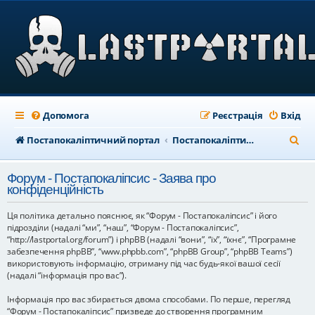
Допомога
Реєстрація
Вхід
П
Постапокаліптичний портал
Постапокаліптичний форум
о
Форум - Постапокаліпсис - Заява про
ш
конфіденційність
у
Ця політика детально пояснює, як “Форум - Постапокаліпсис” і його
к
підрозділи (надалі “ми”, “наш”, “Форум - Постапокаліпсис”,
“http://lastportal.org/forum”) і phpBB (надалі “вони”, “їх”, “їхнє”, “Програмне
забезпечення phpBB”, “www.phpbb.com”, “phpBB Group”, “phpBB Teams”)
використовують інформацію, отриману під час будь-якої вашої сесії
(надалі “інформація про вас”).
Інформація про вас збирається двома способами. По перше, перегляд
“Форум - Постапокаліпсис” призведе до створення програмним