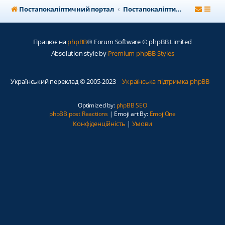
Постапокаліптичний портал
Постапокаліптичний форум
Працює на
phpBB
® Forum Software © phpBB Limited
Absolution style by
Premium phpBB Styles
Український переклад © 2005-2023
Українська підтримка phpBB
Optimized by:
phpBB SEO
phpBB post Reactions
| Emoji art By:
EmojiOne
Конфіденційність
|
Умови