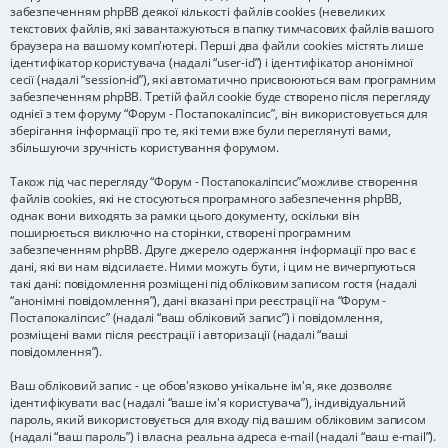
забезпеченням phpBB деякої кількості файлів cookies (невеликих
текстових файлів, які завантажуються в папку тимчасових файлів вашого
браузера на вашому комп'ютері. Перші два файли cookies містять лише
ідентифікатор користувача (надалі “user-id”) і ідентифікатор анонімної
сесії (надалі “session-id”), які автоматично присвоюються вам програмним
забезпеченням phpBB. Третій файл cookie буде створено після перегляду
однієї з тем форуму “Форум - Постапокаліпсис”, він використовується для
зберігання інформації про те, які теми вже були переглянуті вами,
збільшуючи зручність користування форумом.
Також під час перегляду “Форум - Постапокаліпсис”можливе створення
файлів cookies, які не стосуються програмного забезпечення phpBB,
однак вони виходять за рамки цього документу, оскільки він
поширюється виключно на сторінки, створені програмним
забезпеченням phpBB. Друге джерело одержання інформації про вас є
дані, які ви нам відсилаєте. Ними можуть бути, і цим не вичерпуються
такі дані: повідомлення розміщені під обліковим записом гостя (надалі
“анонімні повідомлення”), дані вказані при реєстрації на “Форум -
Постапокаліпсис” (надалі “ваш обліковий запис”) і повідомлення,
розміщені вами після реєстрації і авторизації (надалі “ваші
повідомлення”).
Ваш обліковий запис - це обов'язково унікальне ім'я, яке дозволяє
ідентифікувати вас (надалі “ваше ім'я користувача”), індивідуальний
пароль, який використовується для входу під вашим обліковим записом
(надалі “ваш пароль”) і власна реальна адреса e-mail (надалі “ваш e-mail”).