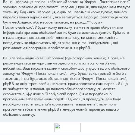
Ваша інформація про ваш обліковий запис на “Форум - Постапокаліпсис”
захищена законами про захист інформації країни, яка надає нам послуги
хостингу. Будь-яка інформація, окрім вашого імені користувача, вашого
паролю і вашої адреси e-mail, яка запитується в процесі реєстрації може
бути необхідною або необов'язковою, на розсуд “Форум -
Постапокаліпсис”. У будь-якому випадку, ви маєте право обирати, яка
інформація про ваш обліковий запис буде загальнодоступною. Крім того,
в налаштуваннях вашого облікового запису, ви маєте можливість
погодитись чи відмовитись від отримання e-mail повідомлень, які
розсилаються програмним забезпеченням phpBB.
Ваш пароль надійно зашифровано (одностороннім хешем). Проте, не
рекомендується використання одного й того ж паролю на різних
вебсайтах. Ваш пароль є єдиним способом доступу до вашого облікового
запису на “Форум - Постапокаліпсис”, тому, будь ласка, тримайте його в
таємниці, і при будь-яких обставинах ніхто з “Форум - Постапокаліпсис”,
phpBB чи якісь треті особи, не мають права запитати ваш пароль. Якщо
ви забудете ваш пароль до вашого облікового запису, ви можете
скористатись функцією “Я забув свій пароль”, яка передбачена
програмним забезпеченням phpBB. Під час цієї процедури вам буде
необхідно ввести ваше ім'я користувача та ваш e-mail, після чого
програмне забезпечення phpBB згенерує новий пароль до вашого
облікового запису.