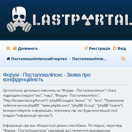
Допомога
Реєстрація
Вхід
П
Постапокаліптичний портал
Постапокаліптичний форум
о
Форум - Постапокаліпсис - Заява про
ш
конфіденційність
у
Ця політика детально пояснює, як “Форум - Постапокаліпсис” і його
к
підрозділи (надалі “ми”, “наш”, “Форум - Постапокаліпсис”,
“http://lastportal.org/forum”) і phpBB (надалі “вони”, “їх”, “їхнє”, “Програмне
забезпечення phpBB”, “www.phpbb.com”, “phpBB Group”, “phpBB Teams”)
використовують інформацію, отриману під час будь-якої вашої сесії
(надалі “інформація про вас”).
Інформація про вас збирається двома способами. По перше, перегляд
“Форум - Постапокаліпсис” призведе до створення програмним