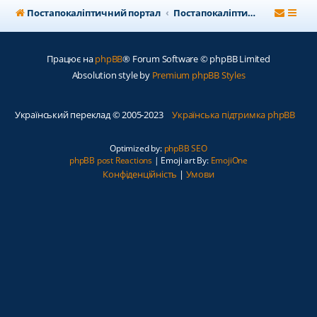
Постапокаліптичний портал
Постапокаліптичний форум
Працює на
phpBB
® Forum Software © phpBB Limited
Absolution style by
Premium phpBB Styles
Український переклад © 2005-2023
Українська підтримка phpBB
Optimized by:
phpBB SEO
phpBB post Reactions
| Emoji art By:
EmojiOne
Конфіденційність
|
Умови