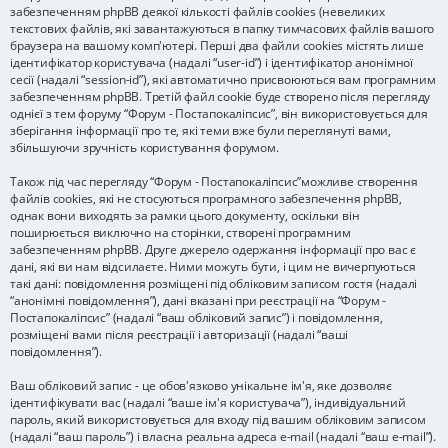
забезпеченням phpBB деякої кількості файлів cookies (невеликих
текстових файлів, які завантажуються в папку тимчасових файлів вашого
браузера на вашому комп'ютері. Перші два файли cookies містять лише
ідентифікатор користувача (надалі “user-id”) і ідентифікатор анонімної
сесії (надалі “session-id”), які автоматично присвоюються вам програмним
забезпеченням phpBB. Третій файл cookie буде створено після перегляду
однієї з тем форуму “Форум - Постапокаліпсис”, він використовується для
зберігання інформації про те, які теми вже були переглянуті вами,
збільшуючи зручність користування форумом.
Також під час перегляду “Форум - Постапокаліпсис”можливе створення
файлів cookies, які не стосуються програмного забезпечення phpBB,
однак вони виходять за рамки цього документу, оскільки він
поширюється виключно на сторінки, створені програмним
забезпеченням phpBB. Друге джерело одержання інформації про вас є
дані, які ви нам відсилаєте. Ними можуть бути, і цим не вичерпуються
такі дані: повідомлення розміщені під обліковим записом гостя (надалі
“анонімні повідомлення”), дані вказані при реєстрації на “Форум -
Постапокаліпсис” (надалі “ваш обліковий запис”) і повідомлення,
розміщені вами після реєстрації і авторизації (надалі “ваші
повідомлення”).
Ваш обліковий запис - це обов'язково унікальне ім'я, яке дозволяє
ідентифікувати вас (надалі “ваше ім'я користувача”), індивідуальний
пароль, який використовується для входу під вашим обліковим записом
(надалі “ваш пароль”) і власна реальна адреса e-mail (надалі “ваш e-mail”).