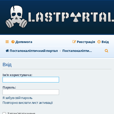
Допомога
Реєстрація
Вхід
П
Постапокаліптичний портал
Постапокаліптичний форум
о
Вхід
ш
у
Ім'я користувача:
к
Пароль:
Я забув свій пароль
Повторно вислати лист активації
Запам'ятати мене