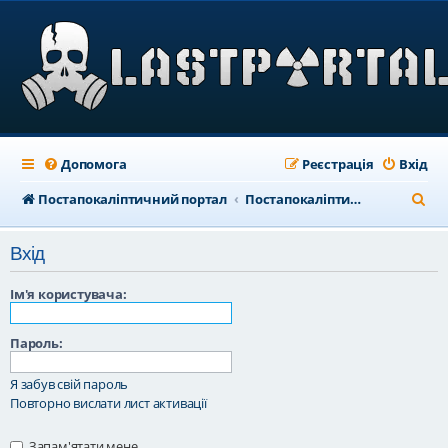
Допомога
Реєстрація
Вхід
П
Постапокаліптичний портал
Постапокаліптичний форум
о
Вхід
ш
у
Ім'я користувача:
к
Пароль:
Я забув свій пароль
Повторно вислати лист активації
Запам'ятати мене