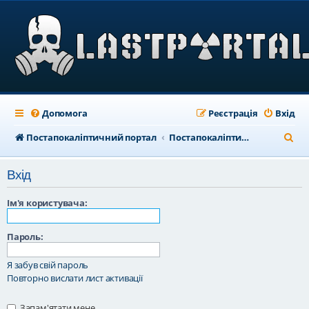
Допомога
Реєстрація
Вхід
П
Постапокаліптичний портал
Постапокаліптичний форум
о
Вхід
ш
у
Ім'я користувача:
к
Пароль:
Я забув свій пароль
Повторно вислати лист активації
Запам'ятати мене