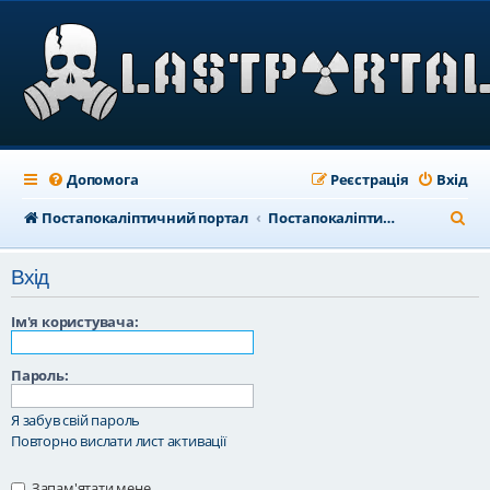
Допомога
Реєстрація
Вхід
П
Постапокаліптичний портал
Постапокаліптичний форум
о
Вхід
ш
у
Ім'я користувача:
к
Пароль:
Я забув свій пароль
Повторно вислати лист активації
Запам'ятати мене