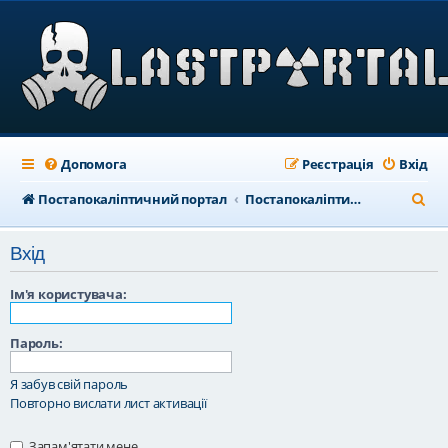
Допомога
Реєстрація
Вхід
П
Постапокаліптичний портал
Постапокаліптичний форум
о
Вхід
ш
у
Ім'я користувача:
к
Пароль:
Я забув свій пароль
Повторно вислати лист активації
Запам'ятати мене