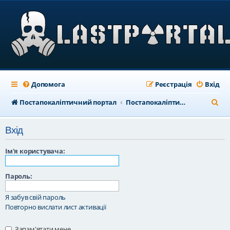
Допомога
Реєстрація
Вхід
П
Постапокаліптичний портал
Постапокаліптичний форум
о
Вхід
ш
у
Ім'я користувача:
к
Пароль:
Я забув свій пароль
Повторно вислати лист активації
Запам'ятати мене