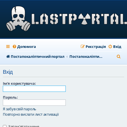
Допомога
Реєстрація
Вхід
П
Постапокаліптичний портал
Постапокаліптичний форум
о
Вхід
ш
у
Ім'я користувача:
к
Пароль:
Я забув свій пароль
Повторно вислати лист активації
Запам'ятати мене