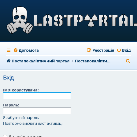
Допомога
Реєстрація
Вхід
П
Постапокаліптичний портал
Постапокаліптичний форум
о
Вхід
ш
у
Ім'я користувача:
к
Пароль:
Я забув свій пароль
Повторно вислати лист активації
Запам'ятати мене