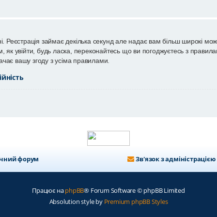
і. Реєстрація займає декілька секунд але надає вам більш широкі мож
 як увійти, будь ласка, переконайтесь що ви погоджуєтесь з правилам
чає вашу згоду з усіма правилами.
ійність
ичний форум
Зв'язок з адміністрацією
Працює на
phpBB
® Forum Software © phpBB Limited
Absolution style by
Premium phpBB Styles