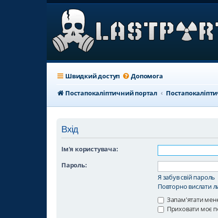
Швидкий доступ
Допомога
Постапокаліптичний портал
Постапокаліпт
Вхід
Ім'я користувача:
Пароль:
Я забув свій пароль
Повторно вислати ли
Запам'ятати мен
Приховати моє п