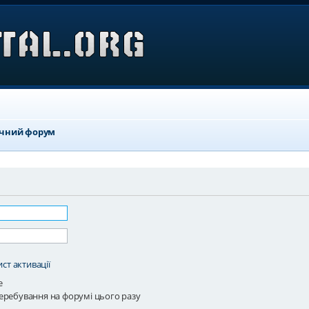
ичний форум
ст активації
е
еребування на форумі цього разу