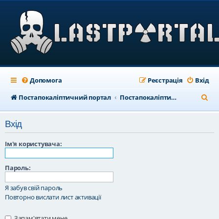
Допомога
Реєстрація
Вхід
П
Постапокаліптичний портал
Постапокаліптичний форум
о
Вхід
ш
у
Ім'я користувача:
к
Пароль:
Я забув свій пароль
Повторно вислати лист активації
Запам'ятати мене