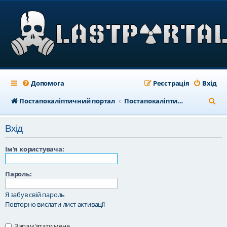
Допомога
Реєстрація
Вхід
П
Постапокаліптичний портал
Постапокаліптичний форум
о
Вхід
ш
у
Ім'я користувача:
к
Пароль:
Я забув свій пароль
Повторно вислати лист активації
Запам'ятати мене