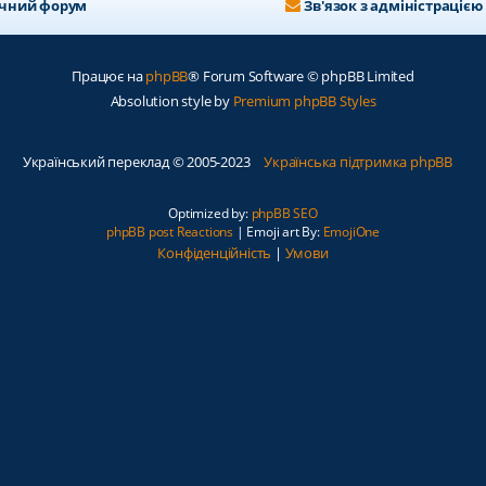
ичний форум
Зв'язок з адміністрацією
Працює на
phpBB
® Forum Software © phpBB Limited
Absolution style by
Premium phpBB Styles
Український переклад © 2005-2023
Українська підтримка phpBB
Optimized by:
phpBB SEO
phpBB post Reactions
| Emoji art By:
EmojiOne
Конфіденційність
|
Умови