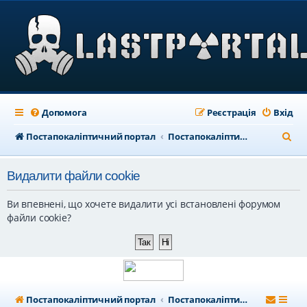
Допомога
Реєстрація
Вхід
П
Постапокаліптичний портал
Постапокаліптичний форум
о
Видалити файли cookie
ш
у
Ви впевнені, що хочете видалити усі встановлені форумом
к
файли cookie?
Постапокаліптичний портал
Постапокаліптичний форум