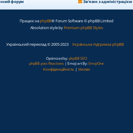
ичний форум
Зв'язок з адміністрацією
Працює на
phpBB
® Forum Software © phpBB Limited
Absolution style by
Premium phpBB Styles
Український переклад © 2005-2023
Українська підтримка phpBB
Optimized by:
phpBB SEO
phpBB post Reactions
| Emoji art By:
EmojiOne
Конфіденційність
|
Умови