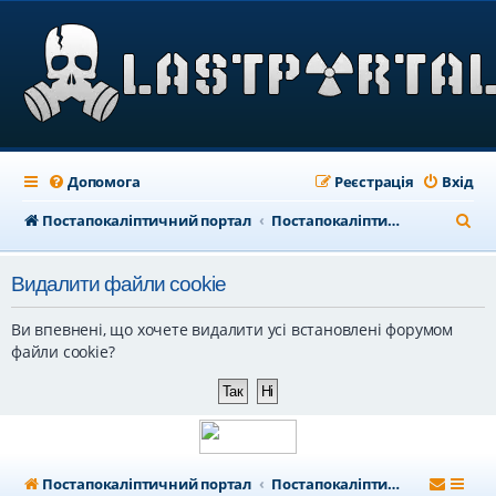
Допомога
Реєстрація
Вхід
П
Постапокаліптичний портал
Постапокаліптичний форум
о
Видалити файли cookie
ш
у
Ви впевнені, що хочете видалити усі встановлені форумом
к
файли cookie?
Постапокаліптичний портал
Постапокаліптичний форум