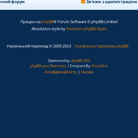
ичний форум
Зв'язок з адміністрацією
Працює на
phpBB
® Forum Software © phpBB Limited
Absolution style by
Premium phpBB Styles
Український переклад © 2005-2023
Українська підтримка phpBB
Optimized by:
phpBB SEO
phpBB post Reactions
| Emoji art By:
EmojiOne
Конфіденційність
|
Умови