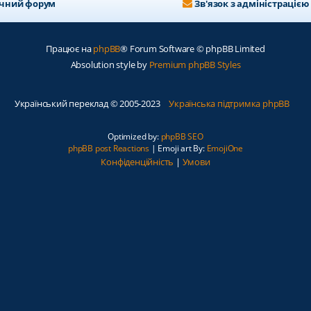
ичний форум
Зв'язок з адміністрацією
Працює на
phpBB
® Forum Software © phpBB Limited
Absolution style by
Premium phpBB Styles
Український переклад © 2005-2023
Українська підтримка phpBB
Optimized by:
phpBB SEO
phpBB post Reactions
| Emoji art By:
EmojiOne
Конфіденційність
|
Умови