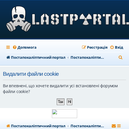
Допомога
Реєстрація
Вхід
П
Постапокаліптичний портал
Постапокаліптичний форум
о
Видалити файли cookie
ш
у
Ви впевнені, що хочете видалити усі встановлені форумом
к
файли cookie?
Постапокаліптичний портал
Постапокаліптичний форум