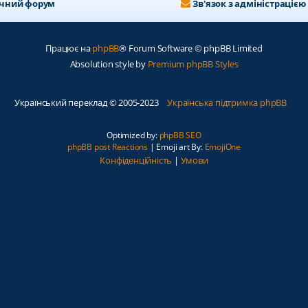
ичний форум
Зв'язок з адміністрацією
Працює на
phpBB
® Forum Software © phpBB Limited
Absolution style by
Premium phpBB Styles
Український переклад © 2005-2023
Українська підтримка phpBB
Optimized by:
phpBB SEO
phpBB post Reactions
| Emoji art By:
EmojiOne
Конфіденційність
|
Умови