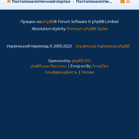
Постапокаліптичний портал
Постапокаліптичний форум
Працює на
phpBB
® Forum Software © phpBB Limited
Absolution style by
Premium phpBB Styles
Український переклад © 2005-2023
Українська підтримка phpBB
Optimized by:
phpBB SEO
phpBB post Reactions
| Emoji art By:
EmojiOne
Конфіденційність
|
Умови