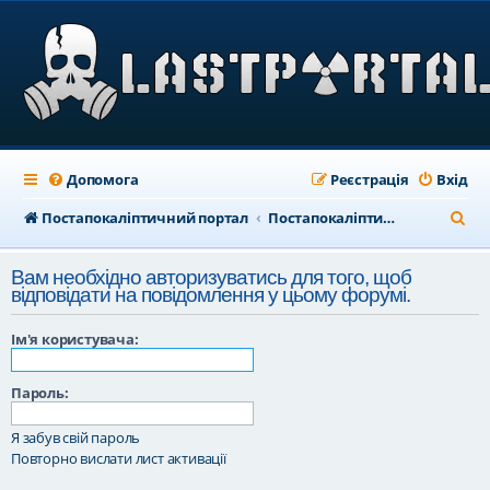
Допомога
Реєстрація
Вхід
П
Постапокаліптичний портал
Постапокаліптичний форум
о
Вам необхідно авторизуватись для того, щоб
ш
відповідати на повідомлення у цьому форумі.
у
Ім'я користувача:
к
Пароль:
Я забув свій пароль
Повторно вислати лист активації