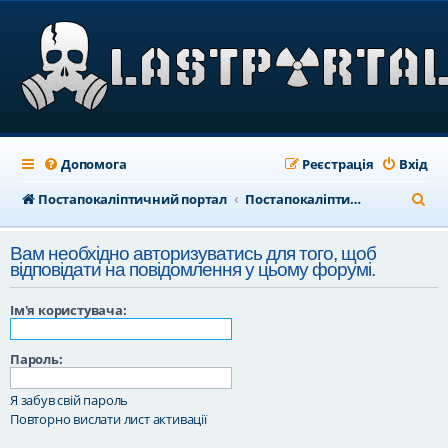
Допомога
Реєстрація
Вхід
П
Постапокаліптичний портал
Постапокаліптичний форум
о
Вам необхідно авторизуватись для того, щоб
ш
відповідати на повідомлення у цьому форумі.
у
Ім'я користувача:
к
Пароль:
Я забув свій пароль
Повторно вислати лист активації