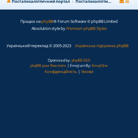
Постапокаліптичний портал
Постапокаліптичний форум
Працює на
phpBB
® Forum Software © phpBB Limited
Absolution style by
Premium phpBB Styles
Український переклад © 2005-2023
Українська підтримка phpBB
Optimized by:
phpBB SEO
phpBB post Reactions
| Emoji art By:
EmojiOne
Конфіденційність
|
Умови