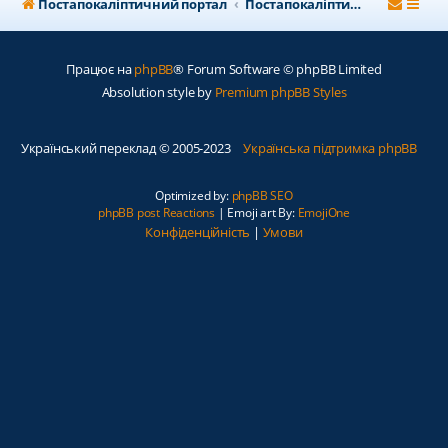
Постапокаліптичний портал
Постапокаліптичний форум
Працює на
phpBB
® Forum Software © phpBB Limited
Absolution style by
Premium phpBB Styles
Український переклад © 2005-2023
Українська підтримка phpBB
Optimized by:
phpBB SEO
phpBB post Reactions
| Emoji art By:
EmojiOne
Конфіденційність
|
Умови