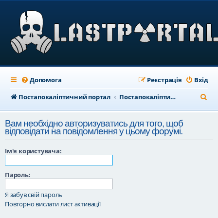
Допомога
Реєстрація
Вхід
П
Постапокаліптичний портал
Постапокаліптичний форум
о
Вам необхідно авторизуватись для того, щоб
ш
відповідати на повідомлення у цьому форумі.
у
Ім'я користувача:
к
Пароль:
Я забув свій пароль
Повторно вислати лист активації