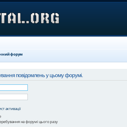
ичний форум
ування повідомлень у цьому форумі.
ст активації
е
еребування на форумі цього разу