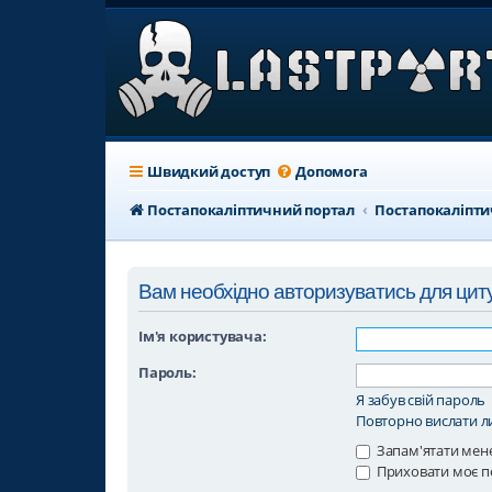
Швидкий доступ
Допомога
Постапокаліптичний портал
Постапокаліпт
Вам необхідно авторизуватись для цит
Ім'я користувача:
Пароль:
Я забув свій пароль
Повторно вислати ли
Запам'ятати мен
Приховати моє п