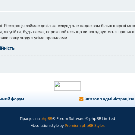
і. Реєстрація займає декілька секунд але надає вам більш широкі мож
 як увійти, будь ласка, переконайтесь що ви погоджуєтесь з правилам
чає вашу згоду з усіма правилами.
ійність
ичний форум
Зв'язок з адміністрацією
Працює на
phpBB
® Forum Software © phpBB Limited
Absolution style by
Premium phpBB Styles