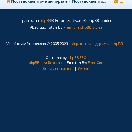
Постапокаліптичний портал
Постапокаліптичний форум
Працює на
phpBB
® Forum Software © phpBB Limited
Absolution style by
Premium phpBB Styles
Український переклад © 2005-2023
Українська підтримка phpBB
Optimized by:
phpBB SEO
phpBB post Reactions
| Emoji art By:
EmojiOne
Конфіденційність
|
Умови