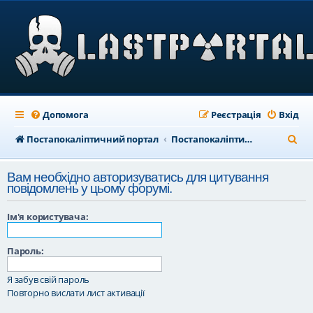
Допомога
Реєстрація
Вхід
П
Постапокаліптичний портал
Постапокаліптичний форум
о
Вам необхідно авторизуватись для цитування
ш
повідомлень у цьому форумі.
у
Ім'я користувача:
к
Пароль:
Я забув свій пароль
Повторно вислати лист активації