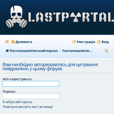
Допомога
Реєстрація
Вхід
П
Постапокаліптичний портал
Постапокаліптичний форум
о
Вам необхідно авторизуватись для цитування
ш
повідомлень у цьому форумі.
у
Ім'я користувача:
к
Пароль:
Я забув свій пароль
Повторно вислати лист активації