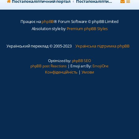
Постапокаліптичний портал
Постапокаліптичний форум
Працює на
phpBB
® Forum Software © phpBB Limited
Absolution style by
Premium phpBB Styles
Український переклад © 2005-2023
Українська підтримка phpBB
Optimized by:
phpBB SEO
phpBB post Reactions
| Emoji art By:
EmojiOne
Конфіденційність
|
Умови