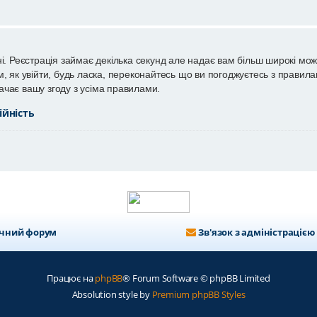
і. Реєстрація займає декілька секунд але надає вам більш широкі мож
 як увійти, будь ласка, переконайтесь що ви погоджуєтесь з правилам
чає вашу згоду з усіма правилами.
ійність
ичний форум
Зв'язок з адміністрацією
Працює на
phpBB
® Forum Software © phpBB Limited
Absolution style by
Premium phpBB Styles