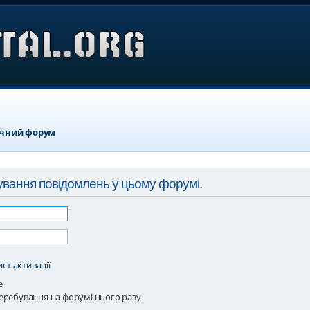
ичний форум
ування повідомлень у цьому форумі.
ст активації
е
еребування на форумі цього разу