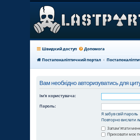
Швидкий доступ
Допомога
Постапокаліптичний портал
Постапокаліпт
Вам необхідно авторизуватись для цит
Ім'я користувача:
Пароль:
Я забув свій пароль
Повторно вислати ли
Запам'ятати мен
Приховати моє п