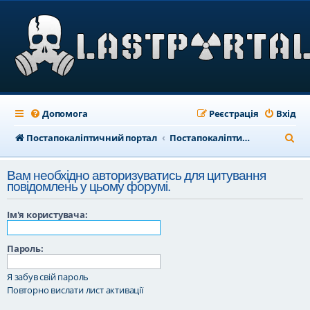
Допомога
Реєстрація
Вхід
П
Постапокаліптичний портал
Постапокаліптичний форум
о
Вам необхідно авторизуватись для цитування
ш
повідомлень у цьому форумі.
у
Ім'я користувача:
к
Пароль:
Я забув свій пароль
Повторно вислати лист активації