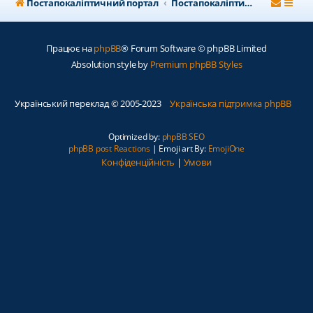
Постапокаліптичний портал
Постапокаліптичний форум
Працює на
phpBB
® Forum Software © phpBB Limited
Absolution style by
Premium phpBB Styles
Український переклад © 2005-2023
Українська підтримка phpBB
Optimized by:
phpBB SEO
phpBB post Reactions
| Emoji art By:
EmojiOne
Конфіденційність
|
Умови