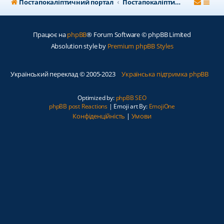
Постапокаліптичний портал
Постапокаліптичний форум
Працює на
phpBB
® Forum Software © phpBB Limited
Absolution style by
Premium phpBB Styles
Український переклад © 2005-2023
Українська підтримка phpBB
Optimized by:
phpBB SEO
phpBB post Reactions
| Emoji art By:
EmojiOne
Конфіденційність
|
Умови