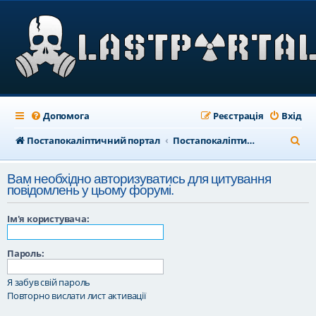
Допомога
Реєстрація
Вхід
П
Постапокаліптичний портал
Постапокаліптичний форум
о
Вам необхідно авторизуватись для цитування
ш
повідомлень у цьому форумі.
у
Ім'я користувача:
к
Пароль:
Я забув свій пароль
Повторно вислати лист активації