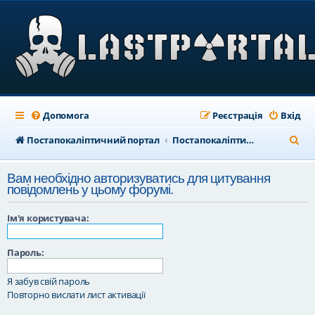
Допомога
Реєстрація
Вхід
П
Постапокаліптичний портал
Постапокаліптичний форум
о
Вам необхідно авторизуватись для цитування
ш
повідомлень у цьому форумі.
у
Ім'я користувача:
к
Пароль:
Я забув свій пароль
Повторно вислати лист активації