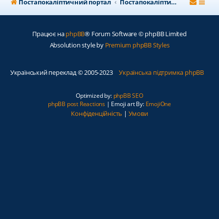
Постапокаліптичний портал
Постапокаліптичний форум
Працює на
phpBB
® Forum Software © phpBB Limited
Absolution style by
Premium phpBB Styles
Український переклад © 2005-2023
Українська підтримка phpBB
Optimized by:
phpBB SEO
phpBB post Reactions
| Emoji art By:
EmojiOne
Конфіденційність
|
Умови