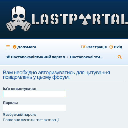
Допомога
Реєстрація
Вхід
П
Постапокаліптичний портал
Постапокаліптичний форум
о
Вам необхідно авторизуватись для цитування
ш
повідомлень у цьому форумі.
у
Ім'я користувача:
к
Пароль:
Я забув свій пароль
Повторно вислати лист активації