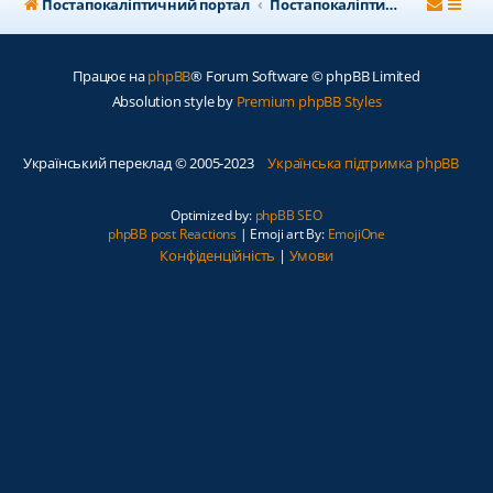
Постапокаліптичний портал
Постапокаліптичний форум
Працює на
phpBB
® Forum Software © phpBB Limited
Absolution style by
Premium phpBB Styles
Український переклад © 2005-2023
Українська підтримка phpBB
Optimized by:
phpBB SEO
phpBB post Reactions
| Emoji art By:
EmojiOne
Конфіденційність
|
Умови