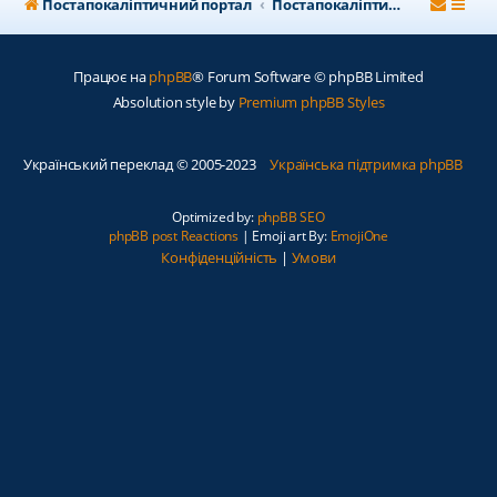
Постапокаліптичний портал
Постапокаліптичний форум
Працює на
phpBB
® Forum Software © phpBB Limited
Absolution style by
Premium phpBB Styles
Український переклад © 2005-2023
Українська підтримка phpBB
Optimized by:
phpBB SEO
phpBB post Reactions
| Emoji art By:
EmojiOne
Конфіденційність
|
Умови