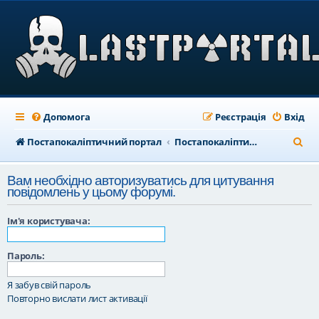
Допомога
Реєстрація
Вхід
П
Постапокаліптичний портал
Постапокаліптичний форум
о
Вам необхідно авторизуватись для цитування
ш
повідомлень у цьому форумі.
у
Ім'я користувача:
к
Пароль:
Я забув свій пароль
Повторно вислати лист активації