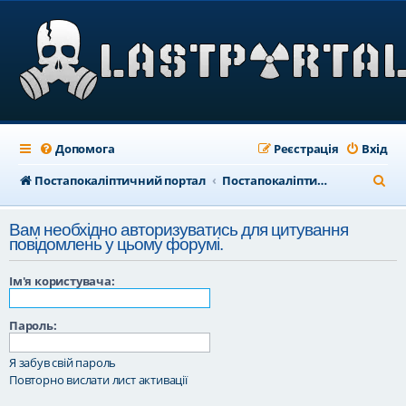
Допомога
Реєстрація
Вхід
П
Постапокаліптичний портал
Постапокаліптичний форум
о
Вам необхідно авторизуватись для цитування
ш
повідомлень у цьому форумі.
у
Ім'я користувача:
к
Пароль:
Я забув свій пароль
Повторно вислати лист активації