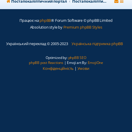
Постапокаліптичний портал
Постапокаліптичний форум
Працює на
phpBB
® Forum Software © phpBB Limited
Absolution style by
Premium phpBB Styles
Український переклад © 2005-2023
Українська підтримка phpBB
Optimized by:
phpBB SEO
phpBB post Reactions
| Emoji art By:
EmojiOne
Конфіденційність
|
Умови