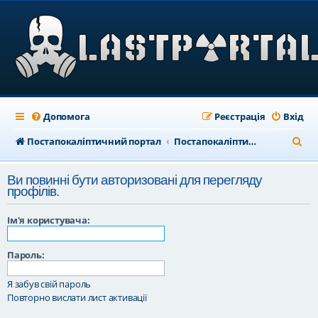
Допомога
Реєстрація
Вхід
П
Постапокаліптичний портал
Постапокаліптичний форум
о
Ви повинні бути авторизовані для перегляду
ш
профілів.
у
Ім'я користувача:
к
Пароль:
Я забув свій пароль
Повторно вислати лист активації