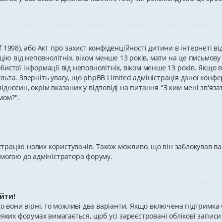
 of 1998), або Акт про захист конфіденційності дитини в інтернеті 
цію від неповнолітніх, віком менше 13 років, мати на це письмову
истої інформації від неповнолітніх, віком менше 13 років. Якщо в
ьта. Зверніть увагу, що phpBB Limited адміністрація даної конфе
дносин, окрім вказаних у відповіді на питання "З ким мені зв'яза
мом?".
рацію нових користувачів. Також можливо, що він заблокував вашу
омогою до адміністратора форуму.
ійти!
що вони вірні, то можливі два варіанти. Якщо включена підтримка 
еяких форумах вимагається, щоб усі зареєстровані облікові запис