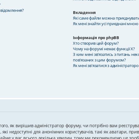
?
овідомлення?
Вкладення
Які саме файли можна приєднуват
Як мені знайти усі приєднані мною
Інформація про phpBB
Хто створив цей форум?
Чому на форумі немає функції X?
З ким мені зв'язатись з питань не
пов'язаних з цим форумом?
Як мені зв'язатися з адміністратор
 того, як вирішив адміністратор форуму, чи потрібно вам реєструв
 які недоступні для анонімних користувачів, такі як аватари, при
я займе у вас всього декілька хвилин, тому ми рекомендуємо це зро