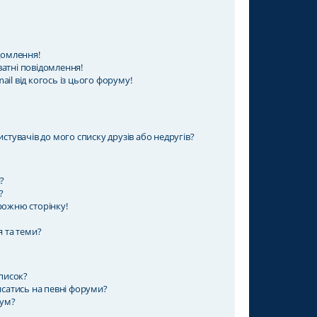
домлення!
атні повідомлення!
il від когось із цього форуму!
стувачів до мого списку друзів або недругів?
?
?
рожню сторінку!
я та теми?
дписок?
исатись на певні форуми?
рум?