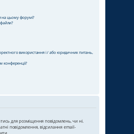
и на цьому форумі?
 файли?
коректного використання і / або юридичних питань,
ом конференції?
атись для розміщення повідомлень, чи ні.
ватні повідомлення, відсилання email-
бити.