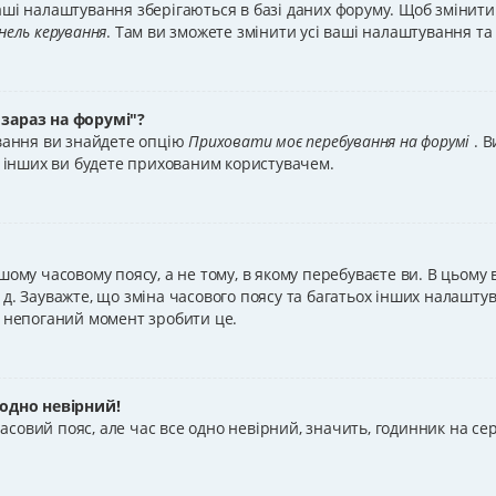
ші налаштування зберігаються в базі даних форуму. Щоб змінити ї
нель керування
. Там ви зможете змінити усі ваші налаштування т
 зараз на форумі"?
ування ви знайдете опцію
Приховати моє перебування на форумі
. 
іх інших ви будете прихованим користувачем.
шому часовому поясу, а не тому, в якому перебуваєте ви. В цьому
 т. д. Зауважте, що зміна часового поясу та багатьох інших налаш
е непоганий момент зробити це.
 одно невірний!
совий пояс, але час все одно невірний, значить, годинник на с