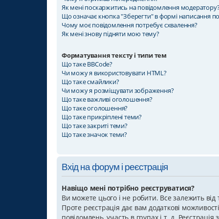
Як мені поскаржитись на повідомлення модератору
Що означає кнопка "Зберегти" в формі написання п
Чому моє повідомлення потребує схвалення?
Як мені знову підняти мою тему?
Форматування тексту і типи тем
Що таке BBCode?
Чи можу я використовувати HTML?
Що таке смайлики?
Чи можу я розміщувати зображення?
Що таке важливі оголошення?
Що таке оголошення?
Що таке прикріплені теми?
Що таке закриті теми?
Що таке значок теми?
Вхід на форум і реєстрація
Навіщо мені потрібно реєструватися?
Ви можете цього і не робити. Все залежить від
Проте реєстрація дає вам додаткові можливості,
повідомлень, участь в групах і т. д. Реєстраці