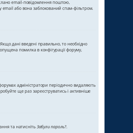
іслано email-повідомлення поштою,
у email або вона заблокований спам-фільтром.
 Якщо дані введені правильно, то необхідно
допущена помилка в конфігурації форуму,
х форумах адміністратори періодично видаляють
пробуйте ще раз зареєструватись і активніше
вання та натисніть
Забули пароль?
.