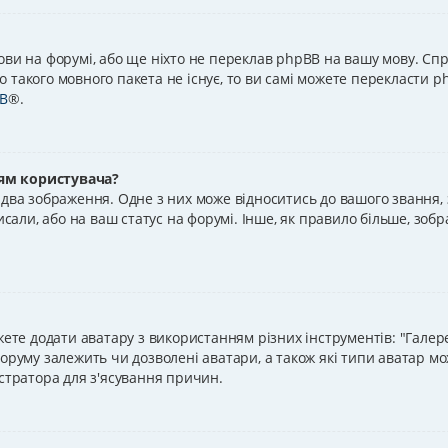
ови на форумі, або ще ніхто не переклав phpBB на вашу мову. Спр
 такого мовного пакета не існує, то ви самі можете перекласти p
B
®.
ям користувача?
два зображення. Одне з них може відноситись до вашого звання, за
исали, або на ваш статус на форумі. Інше, як правило більше, зоб
жете додати аватару з використанням різних інструментів: "Галер
оруму залежить чи дозволені аватари, а також які типи аватар мо
істратора для з'ясування причин.