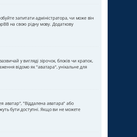
обуйте запитати адміністратора, чи може він
hpBB на свою рідну мову. Додаткову
звичай у вигляді зірочок, блоків чи крапок,
раження відомо як "аватара", унікальне для
ея аватар", "Віддалена аватара" або
жуть бути доступні. Якщо ви не можете