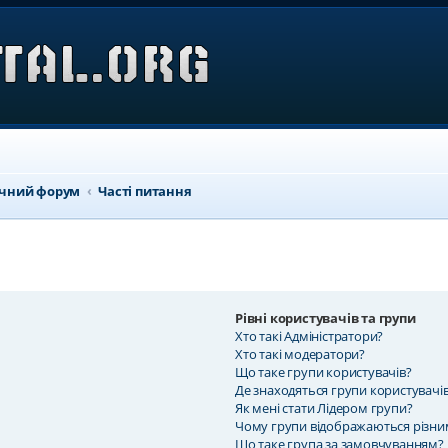
ичний форум
Часті питання
Рівні користувачів та групи
Хто такі Адміністратори?
Хто такі модератори?
Що таке групи користувачів?
Де знаходяться групи користувачів
Як мені стати Лідером групи?
Чому групи відображаються різн
Що таке група за замовчуванням?