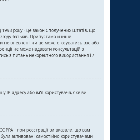
від 1998 року - це закон Сполучених Штатів, що
 згоду батьків. Припустимо й інше
и не впевнені, чи це може стосуватись вас або
ренції не може надавати консультацій з
тись з питань некоректного використання і /
 IP-адресу або ім'я користувача, яке ви
COPPA і при реєстрації ви вказали, що вам
и були активовані самостійно користувачами