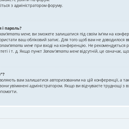
іться з адміністратором форуму.
 і пароль?
пам'ятати мене
, ви зможете залишатися під своїм ім'ям на конфе
користати ваш обліковий запис. Для того щоб вам не доводилося вв
апам'ятати мене
при вході на конференцію. Не рекомендується р
теті і т. д. Якщо пункт
Запам'ятати мене
відсутній, це означає, щ
"?
зволяють вам залишатися авторизованим на цій конференції, а тако
они увімкнені адміністратором. Якщо ви відчуваєте труднощі з 
опомогти.