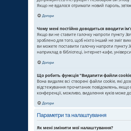
Якщо не вдалося отримати новий пароль, зв'яж
Догори
Чому мені постійно доводиться вводити ім’я
Якщо ви не ставите галочку напроти пункту
За
зроблено для того, щоб ніхто інший не зміг ви
ви можете поставити галочку напроти пункту
З
наприклад в бібліотеці, інтернет-кафе, універси
Догори
Що робить функція "Видалити файли cookie
Вона видаляє всі створені файли cookie, які до
відстежування прочитаних повідомлень, якщо в
конференції, можливо, видалення куків може д
Догори
Параметри та налаштування
Як мені змінити мої налаштування?