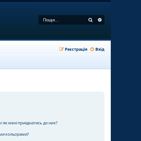
Пошук
Розширений пошу
Реєстрація
Вхід
 і як мені приєднатись до них?
ими кольорами?