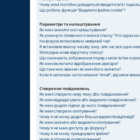
Чому мені постійно доводиться вводити ім’я і пароль
Що робить функція "Видалити файли cookie"?
Параметри та налаштування
Як мені змінити мої налаштування?
Як уникнути появи мого імені в списку "Хто зараз на
На форумі встановлено невірний час!
Я встановив власну часову зону, але час все одно нев
Моя рідна мова відсутня у списку!
Що означають зображення поряд з моїм ім'ям кори
Як мені включити відображення аватари?
Що таке моє звання і як мені його змінити?
Коли я натискаю на посилання "email", від мене вима
Створення повідомлень
Як мені створити нову тему або повідомлення?
Як мені відредагувати або видалити повідомлення?
Як мені додати підпис до мого повідомлення?
Як мені створити опитування?
Чому я не можу додати більше варіантів відповіді?
Як мені змінити або видалити опитування?
Чому я не маю доступу до форуму?
Чому я не можу приєднувати файли?
Чому я отримав попередження?