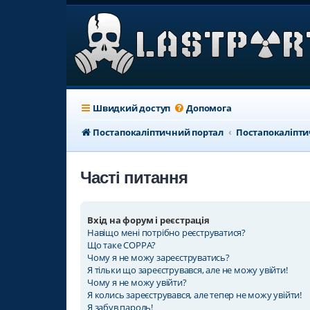
Швидкий доступ
Допомога
Постапокаліптичний портал
Постапокаліпт
Часті питання
Вхід на форум і реєстрація
Навіщо мені потрібно реєструватися?
Що таке COPPA?
Чому я не можу зареєструватись?
Я тільки що зареєструвався, але не можу увійти!
Чому я не можу увійти?
Я колись зареєструвався, але тепер не можу увійти!
Я забув пароль!