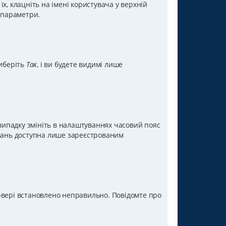
х, клацніть на імені користувача у верхній
а параметри.
Виберіть
Так
, і ви будете видимі лише
 випадку змініть в налаштуваннях часовий пояс
тувань доступна лише зареєстрованим
ервері встановлено неправильно. Повідомте про