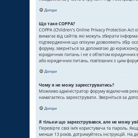
Догори
Що таке COPPA?
COPPA (Children's Online Privacy Protection Act
вимагає від сайтів, які можуть збирати інформа
підтвердження що опікуни дозволяють збір особ
форуму, зверніться за допомогою до юрисконсул
юридичних питань і не є об'єктом юридичних ві
або юридичних питань, пов'язаних з цим фору
Догори
Чому я не можу зареєструватись?
Можливо адміністратор форуму відключив реєст
намагаєтесь зареєструвати. Зверніться за доп
Догори
Я тільки що зареєструвався, але не можу ув
Перевірте свої ім'я користувача та пароль. Як
менше 13 років, дотримуйтесь інструкцій. На д