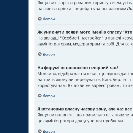
Якщо ви є зареєстрованим користувачем, усі ва
частині сторінки і перейдіть за посиланням
Па
Догори
Як уникнути появи мого імені в списку "Хто
На вкладці "Особисті настройки" в панелі кер
адміністраторам, модераторам та собі. Для вс
Догори
На форумі встановлено невірний час!
Можливо, відображається час, що відповідає ін
на той, в якому ви перебуваєте: Київ, Берлін і
користувачам. Якщо ви не зареєстровані, то ц
Догори
Я встановив власну часову зону, але час все
Якщо ви впевнені, що правильно встановили ча
це адміністратора для усунення проблеми.
Догори