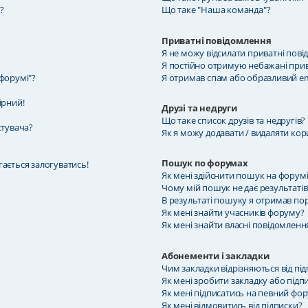
?
Що таке "Наша команда"?
Приватні повідомлення
Я не можу відсилати приватні пові
Я постійно отримую небажані прив
 форумі"?
Я отримав спам або образливий ema
ірний!
Друзі та недруги
Що таке список друзів та недругів?
стувача?
Як я можу додавати / видаляти кори
Пошук по форумах
гається залогуватись!
Як мені здійснити пошук на форумі
Чому мій пошук не дає результатів
В результаті пошуку я отримав по
Як мені знайти учасників форуму?
Як мені знайти власні повідомленн
Абонементи і закладки
Чим закладки відрізняються від пі
Як мені зробити закладку або підп
Як мені підписатись на певний фо
Як мені відмовитись від підписки?