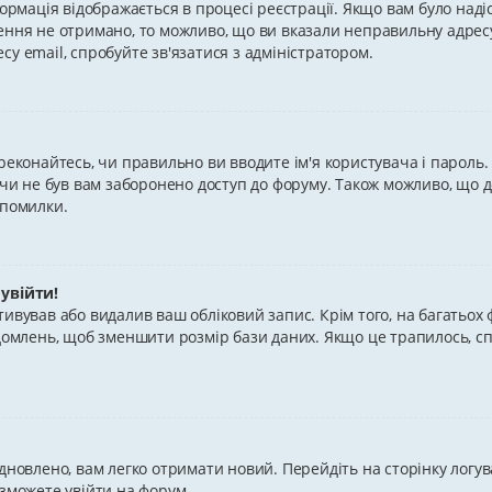
формація відображається в процесі реєстрації. Якщо вам було над
ення не отримано, то можливо, що ви вказали неправильну адрес
у email, спробуйте зв'язатися з адміністратором.
реконайтесь, чи правильно ви вводите ім'я користувача і пароль.
, чи не був вам заборонено доступ до форуму. Також можливо, що 
 помилки.
 увійти!
тивував або видалив ваш обліковий запис. Крім того, на багатьо
ідомлень, щоб зменшити розмір бази даних. Якщо це трапилось, с
дновлено, вам легко отримати новий. Перейдіть на сторінку логу
 зможете увійти на форум.