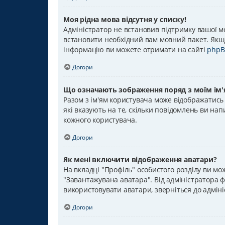
Моя рідна мова відсутня у списку!
Адміністратор не встановив підтримку вашої м
встановити необхідний вам мовний пакет. Якщо
інформацію ви можете отримати на сайті
phpB
Догори
Що означають зображення поряд з моїм ім'
Разом з ім'ям користувача може відображатись 
які вказують на те, скільки повідомлень ви нап
кожного користувача.
Догори
Як мені включити відображення аватари?
На вкладці "Профіль" особистого розділу ви мо
"Завантажувана аватара". Від адміністратора ф
використовувати аватари, зверніться до адмін
Догори