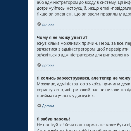
або адміністратором до входу в систему. Ця ін
дотримуйтесь інструкцій. Якщо email-повідомл
Якщо ви впевнені, що ви ввели правильну адрес
Догори
Чому я не можу увійти?
Існує кілька можливих причин. Перш за все, пе
зв'язатися з адміністратором, щоб перевірити
зв'яжіться з адміністратором для виправлення
Догори
Я колись зареєструвався, але тепер не можу
Можливо, адміністратор з якоїсь причини деак
користувачів, які тривалий час не писали пов
приймати участь у дискусіях.
Догори
Я забув пароль!
Не панікуйте! Хоча ваш пароль не може бути ві
Дотримуйтесь інструкцій і незабаром ви знову