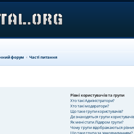
ичний форум
Часті питання
Рівні користувачів та групи
Хто такі Адміністратори?
Хто такі модератори?
Що таке групи користувачів?
Де знаходяться групи користувачів
Як мені стати Лідером групи?
Чому групи відображаються різн
Що таке група за замовчуванням?