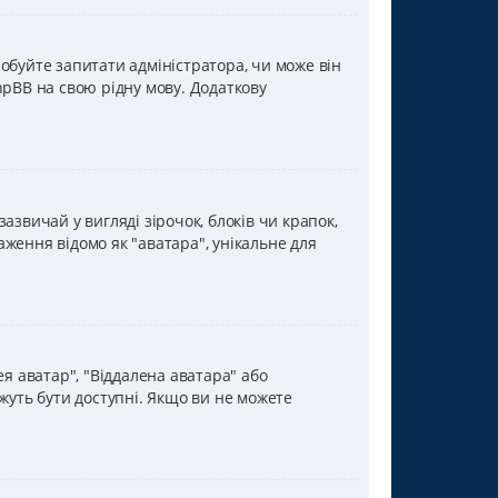
обуйте запитати адміністратора, чи може він
hpBB на свою рідну мову. Додаткову
звичай у вигляді зірочок, блоків чи крапок,
раження відомо як "аватара", унікальне для
ея аватар", "Віддалена аватара" або
жуть бути доступні. Якщо ви не можете