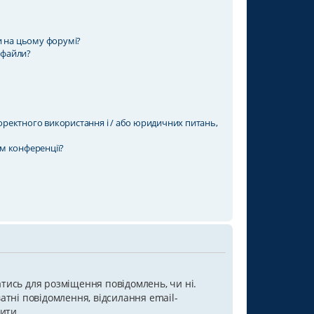
и на цьому форумі?
 файли?
коректного використання і / або юридичних питань,
ом конференції?
атись для розміщення повідомлень, чи ні.
ватні повідомлення, відсилання email-
бити.