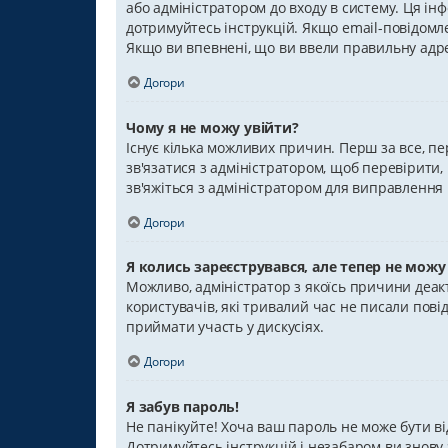
або адміністратором до входу в систему. Ця ін
дотримуйтесь інструкцій. Якщо email-повідомл
Якщо ви впевнені, що ви ввели правильну адрес
Догори
Чому я не можу увійти?
Існує кілька можливих причин. Перш за все, пе
зв'язатися з адміністратором, щоб перевірити
зв'яжіться з адміністратором для виправлення
Догори
Я колись зареєструвався, але тепер не можу
Можливо, адміністратор з якоїсь причини деак
користувачів, які тривалий час не писали пов
приймати участь у дискусіях.
Догори
Я забув пароль!
Не панікуйте! Хоча ваш пароль не може бути ві
Дотримуйтесь інструкцій і незабаром ви знову