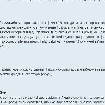
 of 1998), або Акт про захист конфіденційності дитини в інтернеті 
цію від неповнолітніх, віком менше 13 років, мати на це письмову
истої інформації від неповнолітніх, віком менше 13 років. Якщо в
ьта. Зверніть увагу, що phpBB Limited адміністрація даної конфе
дносин, окрім вказаних у відповіді на питання "З ким мені зв'яза
мом?".
рацію нових користувачів. Також можливо, що він заблокував вашу
омогою до адміністратора форуму.
ійти!
що вони вірні, то можливі два варіанти. Якщо включена підтримка 
еяких форумах вимагається, щоб усі зареєстровані облікові запис