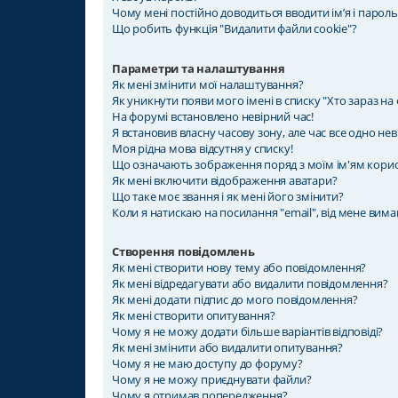
Чому мені постійно доводиться вводити ім’я і пароль
Що робить функція "Видалити файли cookie"?
Параметри та налаштування
Як мені змінити мої налаштування?
Як уникнути появи мого імені в списку "Хто зараз на
На форумі встановлено невірний час!
Я встановив власну часову зону, але час все одно нев
Моя рідна мова відсутня у списку!
Що означають зображення поряд з моїм ім'ям кори
Як мені включити відображення аватари?
Що таке моє звання і як мені його змінити?
Коли я натискаю на посилання "email", від мене вима
Створення повідомлень
Як мені створити нову тему або повідомлення?
Як мені відредагувати або видалити повідомлення?
Як мені додати підпис до мого повідомлення?
Як мені створити опитування?
Чому я не можу додати більше варіантів відповіді?
Як мені змінити або видалити опитування?
Чому я не маю доступу до форуму?
Чому я не можу приєднувати файли?
Чому я отримав попередження?