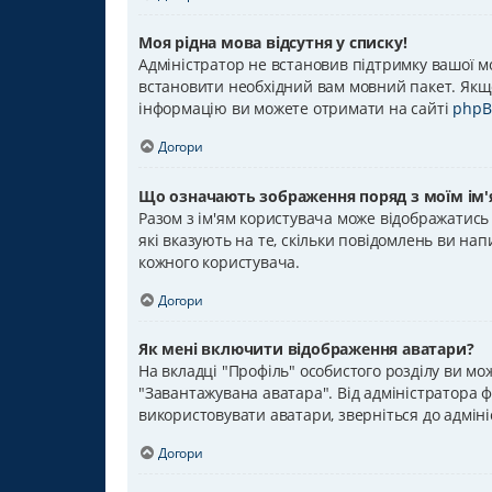
Моя рідна мова відсутня у списку!
Адміністратор не встановив підтримку вашої м
встановити необхідний вам мовний пакет. Якщо
інформацію ви можете отримати на сайті
phpB
Догори
Що означають зображення поряд з моїм ім'
Разом з ім'ям користувача може відображатись 
які вказують на те, скільки повідомлень ви нап
кожного користувача.
Догори
Як мені включити відображення аватари?
На вкладці "Профіль" особистого розділу ви мо
"Завантажувана аватара". Від адміністратора ф
використовувати аватари, зверніться до адмін
Догори