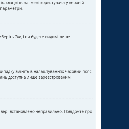
х, клацніть на імені користувача у верхній
а параметри.
Виберіть
Так
, і ви будете видимі лише
 випадку змініть в налаштуваннях часовий пояс
тувань доступна лише зареєстрованим
ервері встановлено неправильно. Повідомте про