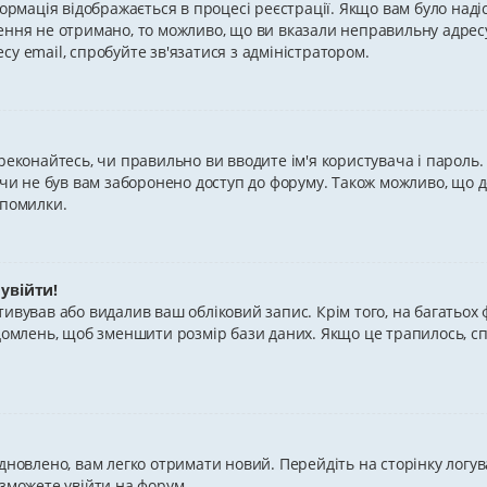
формація відображається в процесі реєстрації. Якщо вам було над
ення не отримано, то можливо, що ви вказали неправильну адрес
у email, спробуйте зв'язатися з адміністратором.
реконайтесь, чи правильно ви вводите ім'я користувача і пароль.
, чи не був вам заборонено доступ до форуму. Також можливо, що 
 помилки.
 увійти!
тивував або видалив ваш обліковий запис. Крім того, на багатьо
ідомлень, щоб зменшити розмір бази даних. Якщо це трапилось, с
дновлено, вам легко отримати новий. Перейдіть на сторінку логу
 зможете увійти на форум.