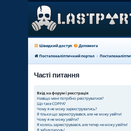
Швидкий доступ
Допомога
Постапокаліптичний портал
Постапокаліпт
Часті питання
Вхід на форум і реєстрація
Навіщо мені потрібно реєструватися?
Що таке COPPA?
Чому я не можу зареєструватись?
Я тільки що зареєструвався, але не можу увійти!
Чому я не можу увійти?
Я колись зареєструвався, але тепер не можу увійти!
Я забув пароль!