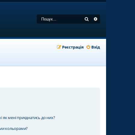
Пошук
Розширений пошу
Реєстрація
Вхід
 і як мені приєднатись до них?
ими кольорами?