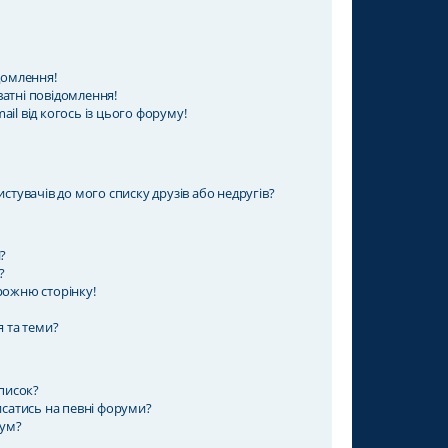
домлення!
атні повідомлення!
il від когось із цього форуму!
стувачів до мого списку друзів або недругів?
?
?
рожню сторінку!
я та теми?
дписок?
исатись на певні форуми?
рум?