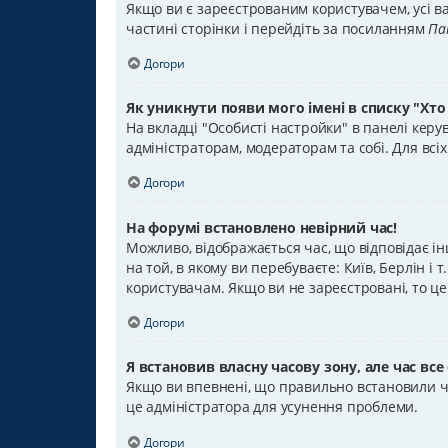
Якщо ви є зареєстрованим користувачем, усі ва
частині сторінки і перейдіть за посиланням
Па
Догори
Як уникнути появи мого імені в списку "Хто
На вкладці "Особисті настройки" в панелі кер
адміністраторам, модераторам та собі. Для вс
Догори
На форумі встановлено невірний час!
Можливо, відображається час, що відповідає ін
на той, в якому ви перебуваєте: Київ, Берлін і
користувачам. Якщо ви не зареєстровані, то ц
Догори
Я встановив власну часову зону, але час все
Якщо ви впевнені, що правильно встановили ча
це адміністратора для усунення проблеми.
Догори