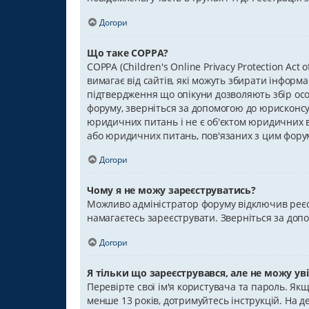
Догори
Що таке COPPA?
COPPA (Children's Online Privacy Protection Act
вимагає від сайтів, які можуть збирати інформа
підтвердження що опікуни дозволяють збір особ
форуму, зверніться за допомогою до юрисконсул
юридичних питань і не є об'єктом юридичних ві
або юридичних питань, пов'язаних з цим фору
Догори
Чому я не можу зареєструватись?
Можливо адміністратор форуму відключив реєст
намагаєтесь зареєструвати. Зверніться за доп
Догори
Я тільки що зареєструвався, але не можу ув
Перевірте свої ім'я користувача та пароль. Як
менше 13 років, дотримуйтесь інструкцій. На д