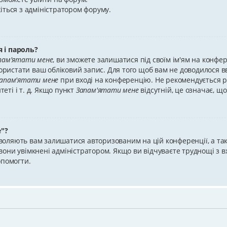
іться з адміністратором форуму.
 і пароль?
пам'ятати мене
, ви зможете залишатися під своїм ім'ям на конфе
користати ваш обліковий запис. Для того щоб вам не доводилося вв
апам'ятати мене
при вході на конференцію. Не рекомендується р
теті і т. д. Якщо пункт
Запам'ятати мене
відсутній, це означає, щ
"?
зволяють вам залишатися авторизованим на цій конференції, а тако
они увімкнені адміністратором. Якщо ви відчуваєте труднощі з 
опомогти.