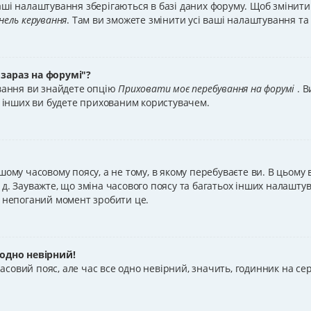
ші налаштування зберігаються в базі даних форуму. Щоб змінити ї
нель керування
. Там ви зможете змінити усі ваші налаштування т
 зараз на форумі"?
ування ви знайдете опцію
Приховати моє перебування на форумі
. 
іх інших ви будете прихованим користувачем.
шому часовому поясу, а не тому, в якому перебуваєте ви. В цьому
 т. д. Зауважте, що зміна часового поясу та багатьох інших налаш
е непоганий момент зробити це.
 одно невірний!
совий пояс, але час все одно невірний, значить, годинник на с