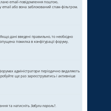
іслано email-повідомлення поштою,
у email або вона заблокований спам-фільтром.
 Якщо дані введені правильно, то необхідно
допущена помилка в конфігурації форуму,
х форумах адміністратори періодично видаляють
пробуйте ще раз зареєструватись і активніше
вання та натисніть
Забули пароль?
.