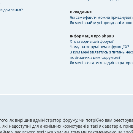
?
овідомлення?
Вкладення
Які саме файли можна приєднуват
Як мені знайти усі приєднані мною
Інформація про phpBB
Хто створив цей форум?
Чому на форумі немає функції X?
З ким мені зв'язатись з питань не
пов'язаних з цим форумом?
Як мені зв'язатися з адміністратор
 того, як вирішив адміністратор форуму, чи потрібно вам реєструв
 які недоступні для анонімних користувачів, такі як аватари, при
я займе у вас всього декілька хвилин, тому ми рекомендуємо це зро