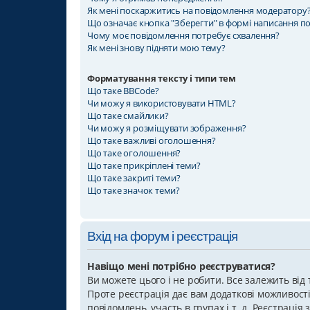
Як мені поскаржитись на повідомлення модератору
Що означає кнопка "Зберегти" в формі написання п
Чому моє повідомлення потребує схвалення?
Як мені знову підняти мою тему?
Форматування тексту і типи тем
Що таке BBCode?
Чи можу я використовувати HTML?
Що таке смайлики?
Чи можу я розміщувати зображення?
Що таке важливі оголошення?
Що таке оголошення?
Що таке прикріплені теми?
Що таке закриті теми?
Що таке значок теми?
Вхід на форум і реєстрація
Навіщо мені потрібно реєструватися?
Ви можете цього і не робити. Все залежить від
Проте реєстрація дає вам додаткові можливості,
повідомлень, участь в групах і т. д. Реєстраці