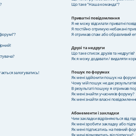
?
Що таке "Наша команда"?
Приватні повідомлення
Я не можу відсилати приватні пові
Я постійно отримую небажані прив
 форумі"?
Я отримав спам або образливий ema
ірний!
Друзі та недруги
Що таке список друзів та недругів?
стувача?
Як я можу додавати / видаляти кори
Пошук по форумах
гається залогуватись!
Як мені здійснити пошук на форумі
Чому мій пошук не дає результатів
В результаті пошуку я отримав по
Як мені знайти учасників форуму?
Як мені знайти власні повідомленн
Абонементи і закладки
Чим закладки відрізняються від пі
Як мені зробити закладку або підп
Як мені підписатись на певний фо
Як мені відмовитись від підписки?