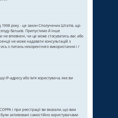
від 1998 року - це закон Сполучених Штатів, що
 згоду батьків. Припустимо й інше
и не впевнені, чи це може стосуватись вас або
ренції не може надавати консультацій з
тись з питань некоректного використання і /
 IP-адресу або ім'я користувача, яке ви
COPPA і при реєстрації ви вказали, що вам
и були активовані самостійно користувачами