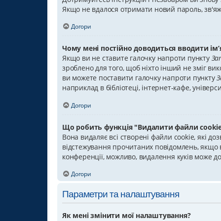
Якщо не вдалося отримати новий пароль, зв'яж
Догори
Чому мені постійно доводиться вводити ім’я
Якщо ви не ставите галочку напроти пункту
За
зроблено для того, щоб ніхто інший не зміг ви
ви можете поставити галочку напроти пункту
З
наприклад в бібліотеці, інтернет-кафе, універси
Догори
Що робить функція "Видалити файли cookie
Вона видаляє всі створені файли cookie, які до
відстежування прочитаних повідомлень, якщо в
конференції, можливо, видалення куків може д
Догори
Параметри та налаштування
Як мені змінити мої налаштування?