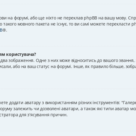
ови на форумі, або ще ніхто не переклав phpBB на вашу мову. Спр
 такого мовного пакета не існує, то ви самі можете перекласти p
B
®.
ям користувача?
два зображення. Одне з них може відноситись до вашого звання, за
исали, або на ваш статус на форумі. Інше, як правило більше, зоб
жете додати аватару з використанням різних інструментів: "Галер
оруму залежить чи дозволені аватари, а також які типи аватар мо
істратора для з'ясування причин.