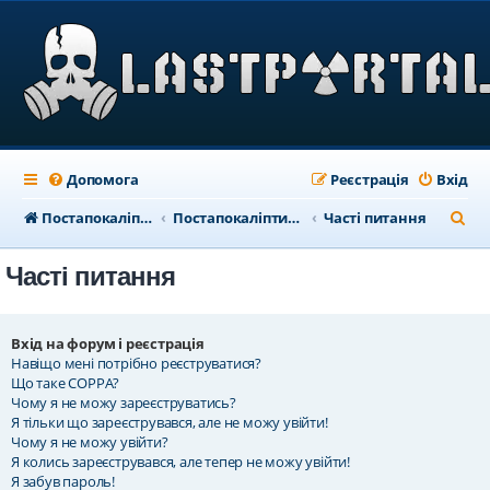
Допомога
Реєстрація
Вхід
П
Постапокаліптичний портал
Постапокаліптичний форум
Часті питання
о
Часті питання
ш
у
к
Вхід на форум і реєстрація
Навіщо мені потрібно реєструватися?
Що таке COPPA?
Чому я не можу зареєструватись?
Я тільки що зареєструвався, але не можу увійти!
Чому я не можу увійти?
Я колись зареєструвався, але тепер не можу увійти!
Я забув пароль!