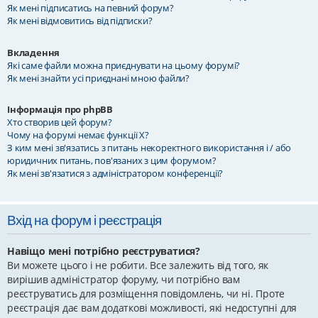
Як мені підписатись на певний форум?
Як мені відмовитись від підписки?
Вкладення
Які саме файли можна приєднувати на цьому форумі?
Як мені знайти усі приєднані мною файли?
Інформація про phpBB
Хто створив цей форум?
Чому на форумі немає функції X?
З ким мені зв'язатись з питань некоректного використання і / або
юридичних питань, пов'язаних з цим форумом?
Як мені зв'язатися з адміністратором конференції?
Вхід на форум і реєстрація
Навіщо мені потрібно реєструватися?
Ви можете цього і не робити. Все залежить від того, як
вирішив адміністратор форуму, чи потрібно вам
реєструватись для розміщення повідомлень, чи ні. Проте
реєстрація дає вам додаткові можливості, які недоступні для