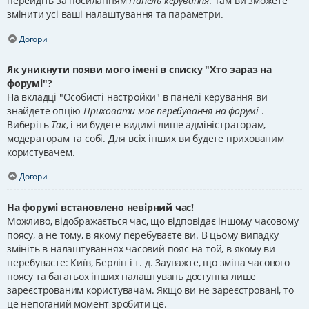
перейдіть за посиланням
Панель керування
. Там ви зможете
змінити усі ваші налаштування та параметри.
Догори
Як уникнути появи мого імені в списку "Хто зараз на
форумі"?
На вкладці "Особисті настройки" в панелі керування ви
знайдете опцію
Приховати моє перебування на форумі
.
Виберіть
Так
, і ви будете видимі лише адміністраторам,
модераторам та собі. Для всіх інших ви будете прихованим
користувачем.
Догори
На форумі встановлено невірний час!
Можливо, відображається час, що відповідає іншому часовому
поясу, а не тому, в якому перебуваєте ви. В цьому випадку
змініть в налаштуваннях часовий пояс на той, в якому ви
перебуваєте: Київ, Берлін і т. д. Зауважте, що зміна часового
поясу та багатьох інших налаштувань доступна лише
зареєстрованим користувачам. Якщо ви не зареєстровані, то
це непоганий момент зробити це.