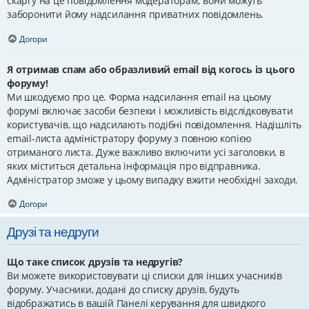
скаргу на це повідомлення модераторам; вони можуть
заборонити йому надсилання приватних повідомлень.
Догори
Я отримав спам або образливий email від когось із цього
форуму!
Ми шкодуємо про це. Форма надсилання email на цьому
форумі включає засоби безпеки і можливість відслідковувати
користувачів, що надсилають подібні повідомлення. Надішліть
email-листа адміністратору форуму з повною копією
отриманого листа. Дуже важливо включити усі заголовки, в
яких міститься детальна інформація про відправника.
Адміністратор зможе у цьому випадку вжити необхідні заходи.
Догори
Друзі та недруги
Що таке список друзів та недругів?
Ви можете використовувати ці списки для інших учасників
форуму. Учасники, додані до списку друзів, будуть
відображатись в вашій Панелі керування для швидкого