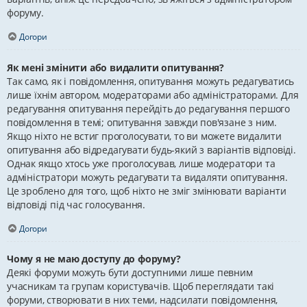
форуму.
Догори
Як мені змінити або видалити опитування?
Так само, як і повідомлення, опитування можуть редагуватись
лише їхнім автором, модераторами або адміністраторами. Для
редагування опитування перейдіть до редагування першого
повідомлення в темі; опитування завжди пов'язане з ним.
Якщо ніхто не встиг проголосувати, то ви можете видалити
опитування або відредагувати будь-який з варіантів відповіді.
Однак якщо хтось уже проголосував, лише модератори та
адміністратори можуть редагувати та видаляти опитування.
Це зроблено для того, щоб ніхто не зміг змінювати варіанти
відповіді під час голосування.
Догори
Чому я не маю доступу до форуму?
Деякі форуми можуть бути доступними лише певним
учасникам та групам користувачів. Щоб переглядати такі
форуми, створювати в них теми, надсилати повідомлення,