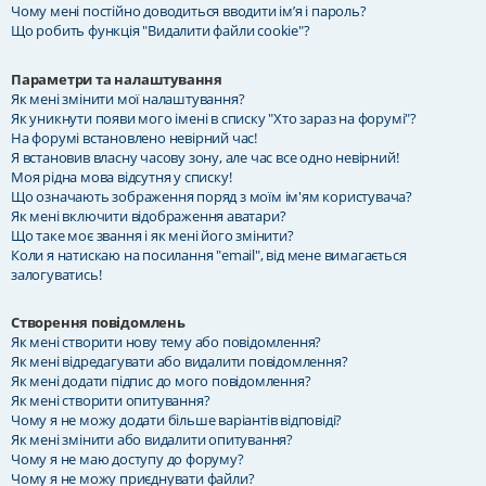
Чому мені постійно доводиться вводити ім’я і пароль?
Що робить функція "Видалити файли cookie"?
Параметри та налаштування
Як мені змінити мої налаштування?
Як уникнути появи мого імені в списку "Хто зараз на форумі"?
На форумі встановлено невірний час!
Я встановив власну часову зону, але час все одно невірний!
Моя рідна мова відсутня у списку!
Що означають зображення поряд з моїм ім'ям користувача?
Як мені включити відображення аватари?
Що таке моє звання і як мені його змінити?
Коли я натискаю на посилання "email", від мене вимагається
залогуватись!
Створення повідомлень
Як мені створити нову тему або повідомлення?
Як мені відредагувати або видалити повідомлення?
Як мені додати підпис до мого повідомлення?
Як мені створити опитування?
Чому я не можу додати більше варіантів відповіді?
Як мені змінити або видалити опитування?
Чому я не маю доступу до форуму?
Чому я не можу приєднувати файли?