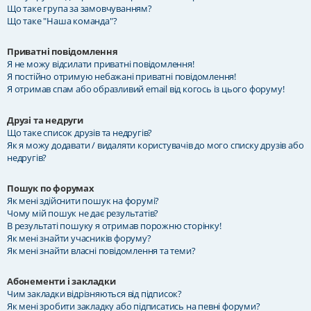
Що таке група за замовчуванням?
Що таке "Наша команда"?
Приватні повідомлення
Я не можу відсилати приватні повідомлення!
Я постійно отримую небажані приватні повідомлення!
Я отримав спам або образливий email від когось із цього форуму!
Друзі та недруги
Що таке список друзів та недругів?
Як я можу додавати / видаляти користувачів до мого списку друзів або
недругів?
Пошук по форумах
Як мені здійснити пошук на форумі?
Чому мій пошук не дає результатів?
В результаті пошуку я отримав порожню сторінку!
Як мені знайти учасників форуму?
Як мені знайти власні повідомлення та теми?
Абонементи і закладки
Чим закладки відрізняються від підписок?
Як мені зробити закладку або підписатись на певні форуми?