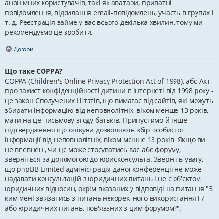
анонімних користувачів, такі як аватари, приватні
повідомлення, відсилання email-повідомлень, участь в групах і
т. д. Реєстрація займе у вас всього декілька хвилин, тому ми
рекомендуємо це зробити.
Догори
Що таке COPPA?
COPPA (Children's Online Privacy Protection Act of 1998), або Акт
про захист конфіденційності дитини в інтернеті від 1998 року -
це закон Сполучених Штатів, що вимагає від сайтів, які можуть
збирати інформацію від неповнолітніх, віком менше 13 років,
мати на це письмову згоду батьків. Припустимо й інше
підтвердження що опікуни дозволяють збір особистої
інформації від неповнолітніх, віком менше 13 років. Якщо ви
не впевнені, чи це може стосуватись вас або форуму,
зверніться за допомогою до юрисконсульта. Зверніть увагу,
що phpBB Limited адміністрація даної конференції не може
надавати консультацій з юридичних питань і не є об'єктом
юридичних відносин, окрім вказаних у відповіді на питання "З
ким мені зв'язатись з питань некоректного використання і /
або юридичних питань, пов'язаних з цим форумом?".