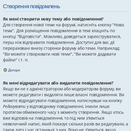
Створення повідомлень
Як мені створити нову тему або повідомлення?
Для створення нової теми на форумі, натисніть кнопку "Нова
тема". Для розміщення повідомлення в темі клацніть по
кнопці "Відповісти". Можливо, доведеться зареєструватися,
перш ніж відправити повідомлення. Доступні для вас дії
перераховані внизу сторінки форуму або теми. Наприклад:
"Ви можете створювати нові теми", "Ви можете додавати
файли" і т. п.
Догори
Як мені відредагувати або видалити повідомлення?
Якщо ви не є адміністратором або модератором форуму, ви
можете редагувати і видаляти лише власні повідомлення. Ви
можете відредагувати повідомлення, натиснувши на кнопку
Редагувати
у відповідному повідомленні, інколи лише
протягом обмеженого часу з моменту створення. Якщо хтось
вже відповів на повідомлення, то під ним з'явиться
невеличкий напис, який показує скільки разів ви редагували, а
також дату і час останньої з них. Воно не з'явиться, якщо