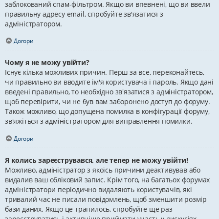
заблокований спам-фільтром. Якщо ви впевнені, що ви ввели
правильну адресу email, спробуйте зв'язатися з
адміністратором.
Догори
Чому я не можу увійти?
Існує кілька можливих причин. Перш за все, переконайтесь,
чи правильно ви вводите ім'я користувача і пароль. Якщо дані
введені правильно, то необхідно зв'язатися з адміністратором,
щоб перевірити, чи не був вам заборонено доступ до форуму.
Також можливо, що допущена помилка в конфігурації форуму,
зв'яжіться з адміністратором для виправлення помилки.
Догори
Я колись зареєструвався, але тепер не можу увійти!
Можливо, адміністратор з якоїсь причини деактивував або
видалив ваш обліковий запис. Крім того, на багатьох форумах
адміністратори періодично видаляють користувачів, які
тривалий час не писали повідомлень, щоб зменшити розмір
бази даних. Якщо це трапилось, спробуйте ще раз
зареєструватись і активніше приймати участь у дискусіях.