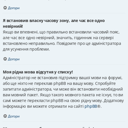
Догори
Я встановив власну часову зону, але час все одно
невірний!
Якщо ви впевнені, що правильно встановили часовий пояс,
але час все одно невірний, значить, годинник на сервері
встановлено неправильно. Повідомте про це адміністратора
для усунення проблеми.
Догори
Моя рідна мова відсутня у списку!
Адміністратор не встановив підтримку вашої мови на форумі,
або ще ніхто не переклав phpBB на вашу мову. Спробуйте
запитати адміністратора, чи може він встановити необхідний
вам мовний пакет. Якщо такого мовного пакета не існує, то ви
самі можете перекласти phpBB на свою рідну мову. Додаткову
інформацію ви можете отримати на сайті
phpBB
®.
Догори