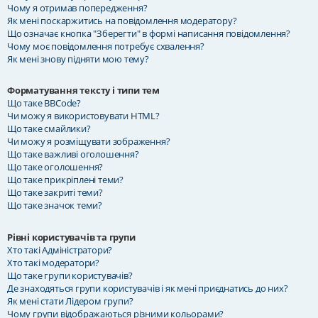
Чому я отримав попередження?
Як мені поскаржитись на повідомлення модератору?
Що означає кнопка "Зберегти" в формі написання повідомлення?
Чому моє повідомлення потребує схвалення?
Як мені знову підняти мою тему?
Форматування тексту і типи тем
Що таке BBCode?
Чи можу я використовувати HTML?
Що таке смайлики?
Чи можу я розміщувати зображення?
Що таке важливі оголошення?
Що таке оголошення?
Що таке прикріплені теми?
Що таке закриті теми?
Що таке значок теми?
Рівні користувачів та групи
Хто такі Адміністратори?
Хто такі модератори?
Що таке групи користувачів?
Де знаходяться групи користувачів і як мені приєднатись до них?
Як мені стати Лідером групи?
Чому групи відображаються різними кольорами?