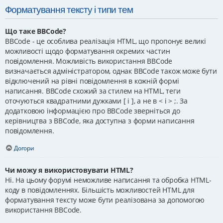
Форматування тексту і типи тем
Що таке BBCode?
BBCode - це особлива реалізація HTML, що пропонує великі
можливості щодо форматування окремих частин
повідомлення. Можливість використання BBCode
визначається адміністратором, однак BBCode також може бути
відключений на рівні повідомлення в кожній формі
написання. BBCode схожий за стилем на HTML, теги
оточуються квадратними дужками [ і ], а не в < і > ;. За
додатковою інформацією про BBCode зверніться до
керівництва з BBCode, яка доступна з форми написання
повідомлення.
Догори
Чи можу я використовувати HTML?
Ні. На цьому форумі неможливе написання та обробка HTML-
коду в повідомленнях. Більшість можливостей HTML для
форматування тексту може бути реалізована за допомогою
використання BBCode.