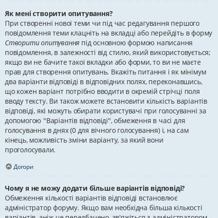
Як мені створити опитування?
При створенні нової теми чи під час редагування першого
повідомлення теми клацніть на вкладці або перейдіть в форму
Створити опитування
під основною формою написання
повідомлення, в залежності від стилю, який використовується;
якщо ви не бачите такої вкладки або форми, то ви не маєте
прав для створення опитувань. Вкажіть питання і як мінімум
два варіанти відповіді в відповідних полях, переконавшись,
що кожен варіант потрібно вводити в окремій стрічці поля
вводу тексту. Ви також можете встановити кількість варіантів
відповіді, які можуть обирати користувачі при голосуванні за
допомогою "Варіантів відповіді", обмеження в часі для
голосування в днях (0 для вічного голосування) і, на сам
кінець, можливість зміни варіанту, за який вони
проголосували.
Догори
Чому я не можу додати більше варіантів відповіді?
Обмеження кількості варіантів відповіді встановлює
адміністратор форуму. Якщо вам необхідна більша кількості
варіантів, аніж це передбачено, зв'яжіться з адміністратором