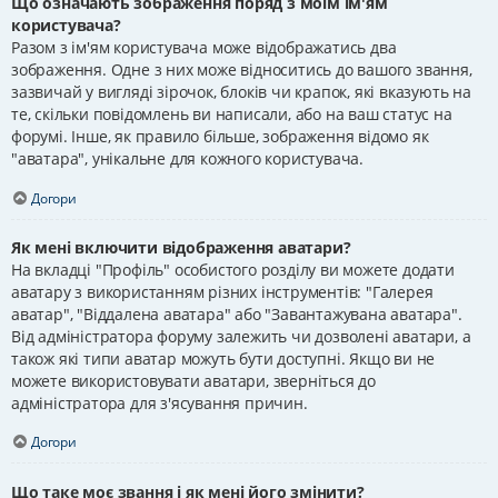
Що означають зображення поряд з моїм ім'ям
користувача?
Разом з ім'ям користувача може відображатись два
зображення. Одне з них може відноситись до вашого звання,
зазвичай у вигляді зірочок, блоків чи крапок, які вказують на
те, скільки повідомлень ви написали, або на ваш статус на
форумі. Інше, як правило більше, зображення відомо як
"аватара", унікальне для кожного користувача.
Догори
Як мені включити відображення аватари?
На вкладці "Профіль" особистого розділу ви можете додати
аватару з використанням різних інструментів: "Галерея
аватар", "Віддалена аватара" або "Завантажувана аватара".
Від адміністратора форуму залежить чи дозволені аватари, а
також які типи аватар можуть бути доступні. Якщо ви не
можете використовувати аватари, зверніться до
адміністратора для з'ясування причин.
Догори
Що таке моє звання і як мені його змінити?