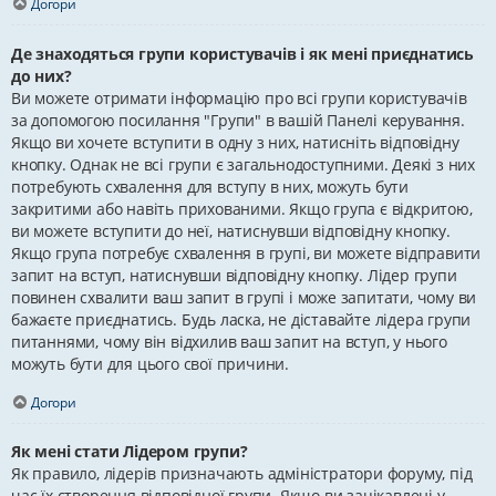
Догори
Де знаходяться групи користувачів і як мені приєднатись
до них?
Ви можете отримати інформацію про всі групи користувачів
за допомогою посилання "Групи" в вашій Панелі керування.
Якщо ви хочете вступити в одну з них, натисніть відповідну
кнопку. Однак не всі групи є загальнодоступними. Деякі з них
потребують схвалення для вступу в них, можуть бути
закритими або навіть прихованими. Якщо група є відкритою,
ви можете вступити до неї, натиснувши відповідну кнопку.
Якщо група потребує схвалення в групі, ви можете відправити
запит на вступ, натиснувши відповідну кнопку. Лідер групи
повинен схвалити ваш запит в групі і може запитати, чому ви
бажаєте приєднатись. Будь ласка, не діставайте лідера групи
питаннями, чому він відхилив ваш запит на вступ, у нього
можуть бути для цього свої причини.
Догори
Як мені стати Лідером групи?
Як правило, лідерів призначають адміністратори форуму, під
час їх створення відповідної групи. Якщо ви зацікавлені у