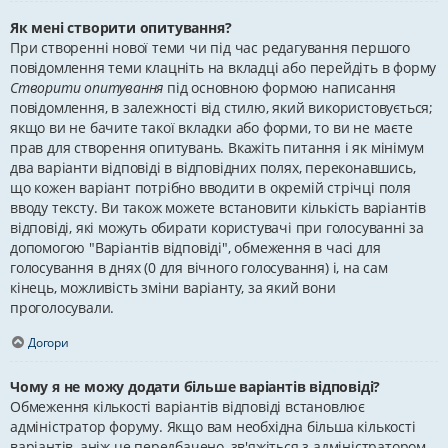
Як мені створити опитування?
При створенні нової теми чи під час редагування першого
повідомлення теми клацніть на вкладці або перейдіть в форму
Створити опитування
під основною формою написання
повідомлення, в залежності від стилю, який використовується;
якщо ви не бачите такої вкладки або форми, то ви не маєте
прав для створення опитувань. Вкажіть питання і як мінімум
два варіанти відповіді в відповідних полях, переконавшись,
що кожен варіант потрібно вводити в окремій стрічці поля
вводу тексту. Ви також можете встановити кількість варіантів
відповіді, які можуть обирати користувачі при голосуванні за
допомогою "Варіантів відповіді", обмеження в часі для
голосування в днях (0 для вічного голосування) і, на сам
кінець, можливість зміни варіанту, за який вони
проголосували.
Догори
Чому я не можу додати більше варіантів відповіді?
Обмеження кількості варіантів відповіді встановлює
адміністратор форуму. Якщо вам необхідна більша кількості
варіантів, аніж це передбачено, зв'яжіться з адміністратором