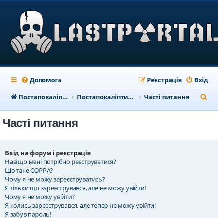
Допомога
Реєстрація
Вхід
П
Постапокаліптичний портал
Постапокаліптичний форум
Часті питання
о
Часті питання
ш
у
к
Вхід на форум і реєстрація
Навіщо мені потрібно реєструватися?
Що таке COPPA?
Чому я не можу зареєструватись?
Я тільки що зареєструвався, але не можу увійти!
Чому я не можу увійти?
Я колись зареєструвався, але тепер не можу увійти!
Я забув пароль!