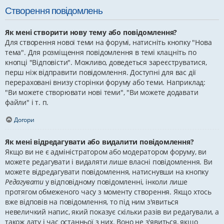
Створення повідомлень
Як мені створити нову тему або повідомлення?
Для створення нової теми на форумі, натисніть кнопку "Нова
тема". Для розміщення повідомлення в темі клацніть по
кнопці "Відповісти". Можливо, доведеться зареєструватися,
перш ніж відправити повідомлення. Доступні для вас дії
перераховані внизу сторінки форуму або теми. Наприклад:
"Ви можете створювати нові теми", "Ви можете додавати
файли" і т. п.
Догори
Як мені відредагувати або видалити повідомлення?
Якщо ви не є адміністратором або модератором форуму, ви
можете редагувати і видаляти лише власні повідомлення. Ви
можете відредагувати повідомлення, натиснувши на кнопку
Редагувати
у відповідному повідомленні, інколи лише
протягом обмеженого часу з моменту створення. Якщо хтось
вже відповів на повідомлення, то під ним з'явиться
невеличкий напис, який показує скільки разів ви редагували, а
також дату і час останньої з них. Воно не з'явиться, якщо