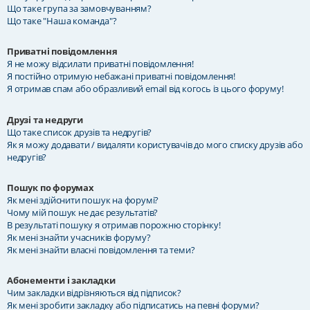
Що таке група за замовчуванням?
Що таке "Наша команда"?
Приватні повідомлення
Я не можу відсилати приватні повідомлення!
Я постійно отримую небажані приватні повідомлення!
Я отримав спам або образливий email від когось із цього форуму!
Друзі та недруги
Що таке список друзів та недругів?
Як я можу додавати / видаляти користувачів до мого списку друзів або
недругів?
Пошук по форумах
Як мені здійснити пошук на форумі?
Чому мій пошук не дає результатів?
В результаті пошуку я отримав порожню сторінку!
Як мені знайти учасників форуму?
Як мені знайти власні повідомлення та теми?
Абонементи і закладки
Чим закладки відрізняються від підписок?
Як мені зробити закладку або підписатись на певні форуми?