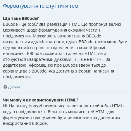
Форматування тексту і типи тем
Що таке BBCode?
BBCode - це особлива реалізація HTML, що пропонує великі
можливості щодо форматування окремих частин
повідомлення. Можливість використання BBCode
визначається адміністратором, однак BBCode також може бути
відключений на рівні повідомлення в кожній формі
написання. BBCode схожий за стилем на HTML, теги
оточуються квадратними дужками [ і ], а не в < і > ;. За
додатковою інформацією про BBCode зверніться до
керівництва з BBCode, яка доступна з форми написання
повідомлення.
Догори
Чи можу я використовувати HTML?
Ні. На цьому форумі неможливе написання та обробка HTML-
коду в повідомленнях. Більшість можливостей HTML для
форматування тексту може бути реалізована за допомогою
використання BBCode.