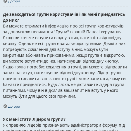
Догори
Де знаходяться групи користувачів і як мені приєднатись
до них?
Ви можете отримати інформацію про всі групи користувачів
за допомогою посилання "Групи" в вашій Панелі керування.
Якщо ви хочете вступити в одну з них, натисніть відповідну
кнопку. Однак не всі групи є загальнодоступними. Деякі з них
потребують схвалення для вступу в них, можуть бути
закритими або навіть прихованими. Якщо група є відкритою,
ви можете вступити до неї, натиснувши відповідну кнопку.
Якщо група потребує схвалення в групі, ви можете відправити
запит на вступ, натиснувши відповідну кнопку. Лідер групи
повинен схвалити ваш запит в групі і може запитати, чому ви
бажаєте приєднатись. Будь ласка, не діставайте лідера групи
питаннями, чому він відхилив ваш запит на вступ, у нього
можуть бути для цього свої причини.
Догори
Як мені стати Лідером групи?
Як правило, лідерів призначають адміністратори форуму, під
час їх створення відповідної групи. Якщо ви зацікавлені у