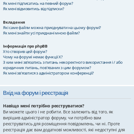
Як мені підписатись на певний форум?
Як мені відмовитись від підписки?
Вкладення
Які саме файли можна приєднувати на цьому форумі?
Як мені знайти усі приєднані мною файли?
Інформація про phpBB
Хто створив цей форум?
Чому на форумі немає функції X?
З ким мені зв'язатись з питань некоректного використання і / або
юридичних питань, пов'язаних з цим форумом?
Як мені зв'язатися з адміністратором конференції?
Вхід на форум і реєстрація
Навіщо мені потрібно реєструватися?
Ви можете цього і не робити. Все залежить від того, як
вирішив адміністратор форуму, чи потрібно вам
реєструватись для розміщення повідомлень, чи ні. Проте
реєстрація дає вам додаткові можливості, які недоступні для