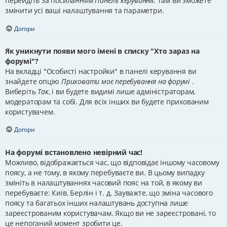
перейдіть за посиланням
Панель керування
. Там ви зможете
змінити усі ваші налаштування та параметри.
Догори
Як уникнути появи мого імені в списку "Хто зараз на
форумі"?
На вкладці "Особисті настройки" в панелі керування ви
знайдете опцію
Приховати моє перебування на форумі
.
Виберіть
Так
, і ви будете видимі лише адміністраторам,
модераторам та собі. Для всіх інших ви будете прихованим
користувачем.
Догори
На форумі встановлено невірний час!
Можливо, відображається час, що відповідає іншому часовому
поясу, а не тому, в якому перебуваєте ви. В цьому випадку
змініть в налаштуваннях часовий пояс на той, в якому ви
перебуваєте: Київ, Берлін і т. д. Зауважте, що зміна часового
поясу та багатьох інших налаштувань доступна лише
зареєстрованим користувачам. Якщо ви не зареєстровані, то
це непоганий момент зробити це.