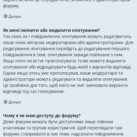
форуму.
Догори
Як мені змінити або видалити опитування?
Так само, як і повідомлення, опитування можуть редагуватись
лише їхнім автором, модераторами або адміністраторами. Для
редагування опитування перейдіть до редагування першого
повідомлення в темі; опитування завжди пов'язане з ним.
Якщо ніхто не встиг проголосувати, то ви можете видалити
опитування або відредагувати будь-який з варіантів відповіді.
Однак якщо хтось уже проголосував, лише модератори та
адміністратори можуть редагувати та видаляти опитування.
Це зроблено для того, щоб ніхто не зміг змінювати варіанти
відповіді під час голосування.
Догори
Чому я не маю доступу до форуму?
Деякі форуми можуть бути доступними лише певним
учасникам та групам користувачів. Щоб переглядати такі
форуми, створювати в них теми, надсилати повідомлення,