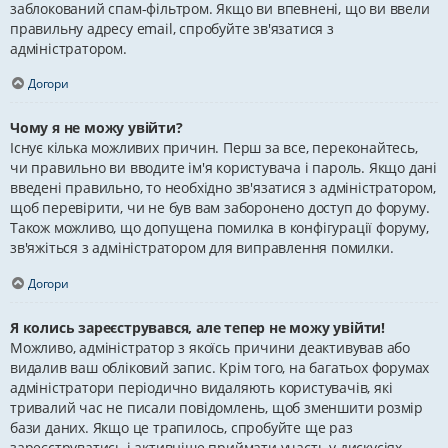
заблокований спам-фільтром. Якщо ви впевнені, що ви ввели
правильну адресу email, спробуйте зв'язатися з
адміністратором.
Догори
Чому я не можу увійти?
Існує кілька можливих причин. Перш за все, переконайтесь,
чи правильно ви вводите ім'я користувача і пароль. Якщо дані
введені правильно, то необхідно зв'язатися з адміністратором,
щоб перевірити, чи не був вам заборонено доступ до форуму.
Також можливо, що допущена помилка в конфігурації форуму,
зв'яжіться з адміністратором для виправлення помилки.
Догори
Я колись зареєструвався, але тепер не можу увійти!
Можливо, адміністратор з якоїсь причини деактивував або
видалив ваш обліковий запис. Крім того, на багатьох форумах
адміністратори періодично видаляють користувачів, які
тривалий час не писали повідомлень, щоб зменшити розмір
бази даних. Якщо це трапилось, спробуйте ще раз
зареєструватись і активніше приймати участь у дискусіях.