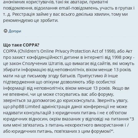
анонімних користувачів, такі як аватари, приватні
повідомлення, відсилання email-повідомлень, участь в групах і
т. д. Реєстрація займе у вас всього декілька хвилин, тому ми
рекомендуємо це зробити.
Догори
Що таке COPPA?
COPPA (Children's Online Privacy Protection Act of 1998), або Акт
про захист конфіденційності дитини в інтернеті від 1998 року -
це закон Сполучених Штатів, що вимагає від сайтів, які можуть
збирати інформацію від неповнолітніх, віком менше 13 років,
мати на це письмову згоду батьків. Припустимо й інше
підтвердження що опікуни дозволяють збір особистої
інформації від неповнолітніх, віком менше 13 років. Якщо ви
не впевнені, чи це може стосуватись вас або форуму,
зверніться за допомогою до юрисконсульта. Зверніть увагу,
що phpBB Limited адміністрація даної конференції не може
надавати консультацій з юридичних питань і не є об'єктом
юридичних відносин, окрім вказаних у відповіді на питання "З
ким мені зв'язатись з питань некоректного використання і /
або юридичних питань, пов'язаних з цим форумом?".