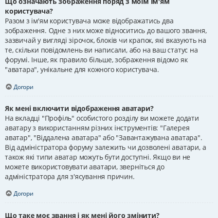
Що означають зображення поряд з моїм ім'ям
користувача?
Разом з ім'ям користувача може відображатись два
зображення. Одне з них може відноситись до вашого звання,
зазвичай у вигляді зірочок, блоків чи крапок, які вказують на
те, скільки повідомлень ви написали, або на ваш статус на
форумі. Інше, як правило більше, зображення відомо як
"аватара", унікальне для кожного користувача.
Догори
Як мені включити відображення аватари?
На вкладці "Профіль" особистого розділу ви можете додати
аватару з використанням різних інструментів: "Галерея
аватар", "Віддалена аватара" або "Завантажувана аватара".
Від адміністратора форуму залежить чи дозволені аватари, а
також які типи аватар можуть бути доступні. Якщо ви не
можете використовувати аватари, зверніться до
адміністратора для з'ясування причин.
Догори
Що таке моє звання і як мені його змінити?