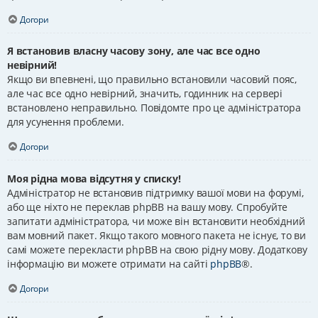
Догори
Я встановив власну часову зону, але час все одно
невірний!
Якщо ви впевнені, що правильно встановили часовий пояс,
але час все одно невірний, значить, годинник на сервері
встановлено неправильно. Повідомте про це адміністратора
для усунення проблеми.
Догори
Моя рідна мова відсутня у списку!
Адміністратор не встановив підтримку вашої мови на форумі,
або ще ніхто не переклав phpBB на вашу мову. Спробуйте
запитати адміністратора, чи може він встановити необхідний
вам мовний пакет. Якщо такого мовного пакета не існує, то ви
самі можете перекласти phpBB на свою рідну мову. Додаткову
інформацію ви можете отримати на сайті
phpBB
®.
Догори