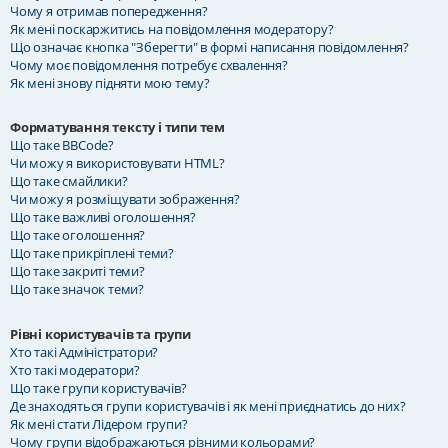
Чому я отримав попередження?
Як мені поскаржитись на повідомлення модератору?
Що означає кнопка "Зберегти" в формі написання повідомлення?
Чому моє повідомлення потребує схвалення?
Як мені знову підняти мою тему?
Форматування тексту і типи тем
Що таке BBCode?
Чи можу я використовувати HTML?
Що таке смайлики?
Чи можу я розміщувати зображення?
Що таке важливі оголошення?
Що таке оголошення?
Що таке прикріплені теми?
Що таке закриті теми?
Що таке значок теми?
Рівні користувачів та групи
Хто такі Адміністратори?
Хто такі модератори?
Що таке групи користувачів?
Де знаходяться групи користувачів і як мені приєднатись до них?
Як мені стати Лідером групи?
Чому групи відображаються різними кольорами?