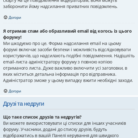
скаргу на це повідомлення модераторам; вони можуть
заборонити йому надсилання приватних повідомлень.
Догори
Я отримав спам або образливий email від когось із цього
форуму!
Ми шкодуємо про це. Форма надсилання email на цьому
форумі включає засоби безпеки і можливість відслідковувати
користувачів, що надсилають подібні повідомлення. Надішліть
email-листа адміністратору форуму з повною копією
отриманого листа. Дуже важливо включити усі заголовки, в
яких міститься детальна інформація про відправника.
Адміністратор зможе у цьому випадку вжити необхідні заходи.
Догори
Друзі та недруги
Що таке список друзів та недругів?
Ви можете використовувати ці списки для інших учасників
форуму. Учасники, додані до списку друзів, будуть
відображатись в вашій Панелі керування для швидкого