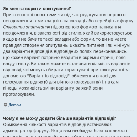
Як мені створити опитування?
При створенні нової теми чи під час редагування першого
повідомлення теми клацніть на вкладці або перейдіть в форму
Створити опитування
під основною формою написання
повідомлення, в залежності від стилю, який використовується;
якщо ви не бачите такої вкладки або форми, то ви не маєте
прав для створення опитувань. Вкажіть питання і як мінімум
два варіанти відповіді в відповідних полях, переконавшись,
що кожен варіант потрібно вводити в окремій стрічці поля
вводу тексту. Ви також можете встановити кількість варіантів
відповіді, які можуть обирати користувачі при голосуванні за
допомогою "Варіантів відповіді", обмеження в часі для
голосування в днях (0 для вічного голосування) і, на сам
кінець, можливість зміни варіанту, за який вони
проголосували.
Догори
Чому я не можу додати більше варіантів відповіді?
Обмеження кількості варіантів відповіді встановлює
адміністратор форуму. Якщо вам необхідна більша кількості
варіантів, аніж це передбачено, зв'яжіться з адміністратором