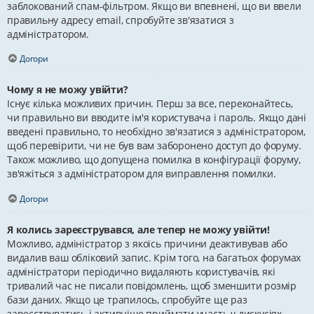
заблокований спам-фільтром. Якщо ви впевнені, що ви ввели
правильну адресу email, спробуйте зв'язатися з
адміністратором.
Догори
Чому я не можу увійти?
Існує кілька можливих причин. Перш за все, переконайтесь,
чи правильно ви вводите ім'я користувача і пароль. Якщо дані
введені правильно, то необхідно зв'язатися з адміністратором,
щоб перевірити, чи не був вам заборонено доступ до форуму.
Також можливо, що допущена помилка в конфігурації форуму,
зв'яжіться з адміністратором для виправлення помилки.
Догори
Я колись зареєструвався, але тепер не можу увійти!
Можливо, адміністратор з якоїсь причини деактивував або
видалив ваш обліковий запис. Крім того, на багатьох форумах
адміністратори періодично видаляють користувачів, які
тривалий час не писали повідомлень, щоб зменшити розмір
бази даних. Якщо це трапилось, спробуйте ще раз
зареєструватись і активніше приймати участь у дискусіях.