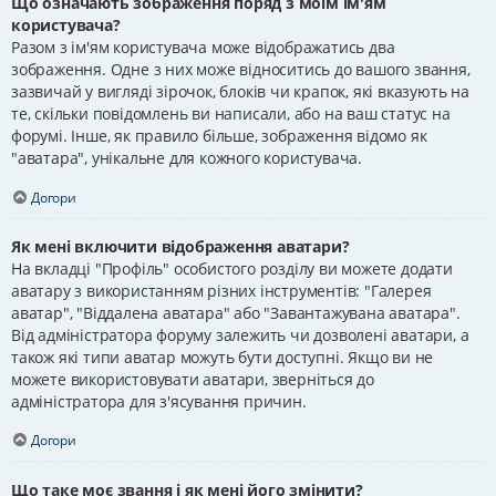
Що означають зображення поряд з моїм ім'ям
користувача?
Разом з ім'ям користувача може відображатись два
зображення. Одне з них може відноситись до вашого звання,
зазвичай у вигляді зірочок, блоків чи крапок, які вказують на
те, скільки повідомлень ви написали, або на ваш статус на
форумі. Інше, як правило більше, зображення відомо як
"аватара", унікальне для кожного користувача.
Догори
Як мені включити відображення аватари?
На вкладці "Профіль" особистого розділу ви можете додати
аватару з використанням різних інструментів: "Галерея
аватар", "Віддалена аватара" або "Завантажувана аватара".
Від адміністратора форуму залежить чи дозволені аватари, а
також які типи аватар можуть бути доступні. Якщо ви не
можете використовувати аватари, зверніться до
адміністратора для з'ясування причин.
Догори
Що таке моє звання і як мені його змінити?