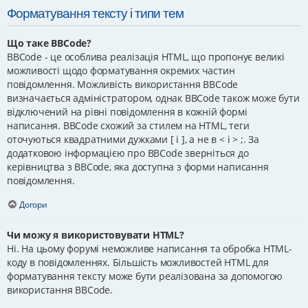
Форматування тексту і типи тем
Що таке BBCode?
BBCode - це особлива реалізація HTML, що пропонує великі
можливості щодо форматування окремих частин
повідомлення. Можливість використання BBCode
визначається адміністратором, однак BBCode також може бути
відключений на рівні повідомлення в кожній формі
написання. BBCode схожий за стилем на HTML, теги
оточуються квадратними дужками [ і ], а не в < і > ;. За
додатковою інформацією про BBCode зверніться до
керівництва з BBCode, яка доступна з форми написання
повідомлення.
Догори
Чи можу я використовувати HTML?
Ні. На цьому форумі неможливе написання та обробка HTML-
коду в повідомленнях. Більшість можливостей HTML для
форматування тексту може бути реалізована за допомогою
використання BBCode.