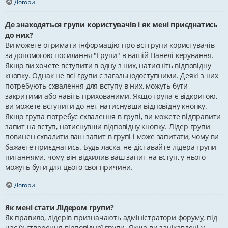
Догори
Де знаходяться групи користувачів і як мені приєднатись
до них?
Ви можете отримати інформацію про всі групи користувачів
за допомогою посилання "Групи" в вашій Панелі керування.
Якщо ви хочете вступити в одну з них, натисніть відповідну
кнопку. Однак не всі групи є загальнодоступними. Деякі з них
потребують схвалення для вступу в них, можуть бути
закритими або навіть прихованими. Якщо група є відкритою,
ви можете вступити до неї, натиснувши відповідну кнопку.
Якщо група потребує схвалення в групі, ви можете відправити
запит на вступ, натиснувши відповідну кнопку. Лідер групи
повинен схвалити ваш запит в групі і може запитати, чому ви
бажаєте приєднатись. Будь ласка, не діставайте лідера групи
питаннями, чому він відхилив ваш запит на вступ, у нього
можуть бути для цього свої причини.
Догори
Як мені стати Лідером групи?
Як правило, лідерів призначають адміністратори форуму, під
час їх створення відповідної групи. Якщо ви зацікавлені у