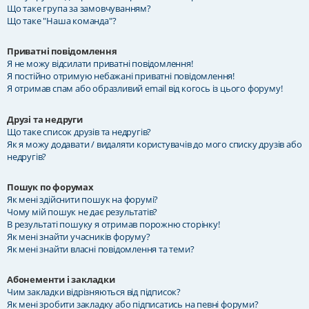
Що таке група за замовчуванням?
Що таке "Наша команда"?
Приватні повідомлення
Я не можу відсилати приватні повідомлення!
Я постійно отримую небажані приватні повідомлення!
Я отримав спам або образливий email від когось із цього форуму!
Друзі та недруги
Що таке список друзів та недругів?
Як я можу додавати / видаляти користувачів до мого списку друзів або
недругів?
Пошук по форумах
Як мені здійснити пошук на форумі?
Чому мій пошук не дає результатів?
В результаті пошуку я отримав порожню сторінку!
Як мені знайти учасників форуму?
Як мені знайти власні повідомлення та теми?
Абонементи і закладки
Чим закладки відрізняються від підписок?
Як мені зробити закладку або підписатись на певні форуми?