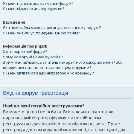
Як мені підписатись на певний форум?
Як мені відмовитись від підписки?
Вкладення
Які саме файли можна приєднувати на цьому форумі?
Як мені знайти усі приєднані мною файли?
Інформація про phpBB
Хто створив цей форум?
Чому на форумі немає функції X?
З ким мені зв'язатись з питань некоректного використання і / або
юридичних питань, пов'язаних з цим форумом?
Як мені зв'язатися з адміністратором конференції?
Вхід на форум і реєстрація
Навіщо мені потрібно реєструватися?
Ви можете цього і не робити. Все залежить від того, як
вирішив адміністратор форуму, чи потрібно вам
реєструватись для розміщення повідомлень, чи ні. Проте
реєстрація дає вам додаткові можливості, які недоступні для