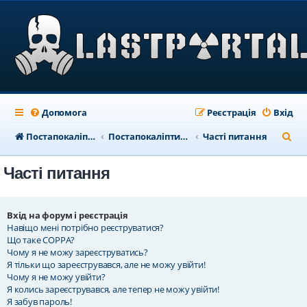
Допомога
Реєстрація
Вхід
П
Постапокаліптичний портал
Постапокаліптичний форум
Часті питання
о
Часті питання
ш
у
к
Вхід на форум і реєстрація
Навіщо мені потрібно реєструватися?
Що таке COPPA?
Чому я не можу зареєструватись?
Я тільки що зареєструвався, але не можу увійти!
Чому я не можу увійти?
Я колись зареєструвався, але тепер не можу увійти!
Я забув пароль!