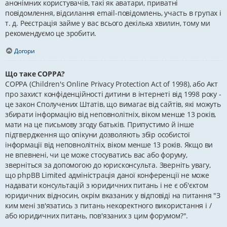
анонімних користувачів, такі як аватари, приватні
повідомлення, відсилання email-повідомлень, участь в групах і
т. д. Реєстрація займе у вас всього декілька хвилин, тому ми
рекомендуємо це зробити.
Догори
Що таке COPPA?
COPPA (Children's Online Privacy Protection Act of 1998), або Акт
про захист конфіденційності дитини в інтернеті від 1998 року -
це закон Сполучених Штатів, що вимагає від сайтів, які можуть
збирати інформацію від неповнолітніх, віком менше 13 років,
мати на це письмову згоду батьків. Припустимо й інше
підтвердження що опікуни дозволяють збір особистої
інформації від неповнолітніх, віком менше 13 років. Якщо ви
не впевнені, чи це може стосуватись вас або форуму,
зверніться за допомогою до юрисконсульта. Зверніть увагу,
що phpBB Limited адміністрація даної конференції не може
надавати консультацій з юридичних питань і не є об'єктом
юридичних відносин, окрім вказаних у відповіді на питання "З
ким мені зв'язатись з питань некоректного використання і /
або юридичних питань, пов'язаних з цим форумом?".