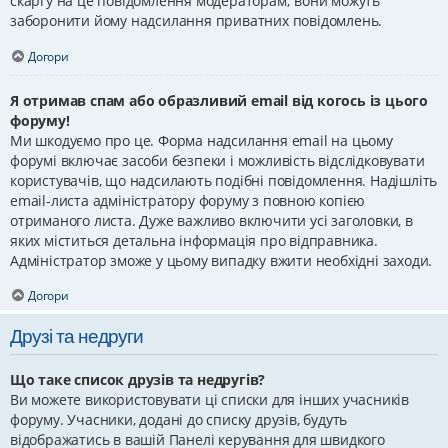
скаргу на це повідомлення модераторам; вони можуть
заборонити йому надсилання приватних повідомлень.
Догори
Я отримав спам або образливий email від когось із цього
форуму!
Ми шкодуємо про це. Форма надсилання email на цьому
форумі включає засоби безпеки і можливість відслідковувати
користувачів, що надсилають подібні повідомлення. Надішліть
email-листа адміністратору форуму з повною копією
отриманого листа. Дуже важливо включити усі заголовки, в
яких міститься детальна інформація про відправника.
Адміністратор зможе у цьому випадку вжити необхідні заходи.
Догори
Друзі та недруги
Що таке список друзів та недругів?
Ви можете використовувати ці списки для інших учасників
форуму. Учасники, додані до списку друзів, будуть
відображатись в вашій Панелі керування для швидкого