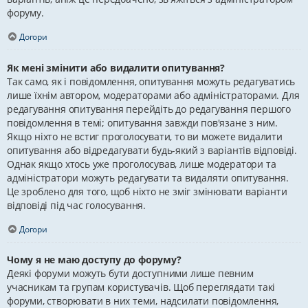
форуму.
Догори
Як мені змінити або видалити опитування?
Так само, як і повідомлення, опитування можуть редагуватись
лише їхнім автором, модераторами або адміністраторами. Для
редагування опитування перейдіть до редагування першого
повідомлення в темі; опитування завжди пов'язане з ним.
Якщо ніхто не встиг проголосувати, то ви можете видалити
опитування або відредагувати будь-який з варіантів відповіді.
Однак якщо хтось уже проголосував, лише модератори та
адміністратори можуть редагувати та видаляти опитування.
Це зроблено для того, щоб ніхто не зміг змінювати варіанти
відповіді під час голосування.
Догори
Чому я не маю доступу до форуму?
Деякі форуми можуть бути доступними лише певним
учасникам та групам користувачів. Щоб переглядати такі
форуми, створювати в них теми, надсилати повідомлення,