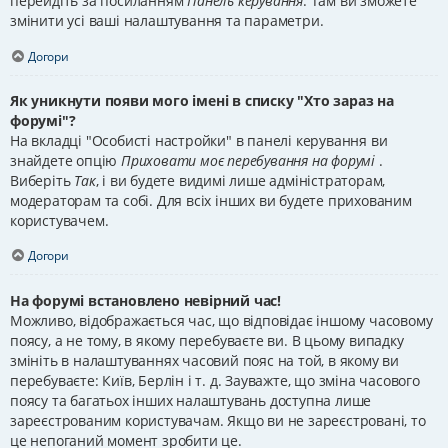
перейдіть за посиланням
Панель керування
. Там ви зможете
змінити усі ваші налаштування та параметри.
Догори
Як уникнути появи мого імені в списку "Хто зараз на
форумі"?
На вкладці "Особисті настройки" в панелі керування ви
знайдете опцію
Приховати моє перебування на форумі
.
Виберіть
Так
, і ви будете видимі лише адміністраторам,
модераторам та собі. Для всіх інших ви будете прихованим
користувачем.
Догори
На форумі встановлено невірний час!
Можливо, відображається час, що відповідає іншому часовому
поясу, а не тому, в якому перебуваєте ви. В цьому випадку
змініть в налаштуваннях часовий пояс на той, в якому ви
перебуваєте: Київ, Берлін і т. д. Зауважте, що зміна часового
поясу та багатьох інших налаштувань доступна лише
зареєстрованим користувачам. Якщо ви не зареєстровані, то
це непоганий момент зробити це.