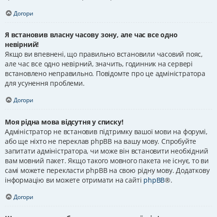
Догори
Я встановив власну часову зону, але час все одно
невірний!
Якщо ви впевнені, що правильно встановили часовий пояс,
але час все одно невірний, значить, годинник на сервері
встановлено неправильно. Повідомте про це адміністратора
для усунення проблеми.
Догори
Моя рідна мова відсутня у списку!
Адміністратор не встановив підтримку вашої мови на форумі,
або ще ніхто не переклав phpBB на вашу мову. Спробуйте
запитати адміністратора, чи може він встановити необхідний
вам мовний пакет. Якщо такого мовного пакета не існує, то ви
самі можете перекласти phpBB на свою рідну мову. Додаткову
інформацію ви можете отримати на сайті
phpBB
®.
Догори