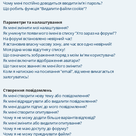
Чому мені постійно доводиться вводити ім’я і пароль?
Що робить функція "Видалити файли cookie"?
Параметри та налаштування
Як мені змінити мої налаштування?
Як уникнути появи мого імені в списку "Хто зараз на форумі"?
На форумі встановлено невірний час!
Я встановив власну часову зону, але час все одно невірний!
Моя рідна мова відсутня у списку!
Що означають зображення поряд з моїм ім'ям користувача?
Як мені включити відображення аватари?
Що таке моє звання і як мені його змінити?
Коли я натискаю на посилання "email", від мене вимагається
залогуватись!
Створення повідомлень
Як мені створити нову тему або повідомлення?
Як мені відредагувати або видалити повідомлення?
Як мені додати підпис до мого повідомлення?
Як мені створити опитування?
Чому я не можу додати більше варіантів відповіді?
Як мені змінити або видалити опитування?
Чому я не маю доступу до форуму?
Чому я не можу приєднувати файли?