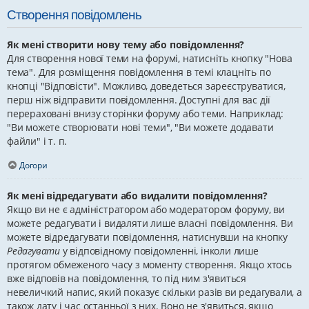
Створення повідомлень
Як мені створити нову тему або повідомлення?
Для створення нової теми на форумі, натисніть кнопку "Нова
тема". Для розміщення повідомлення в темі клацніть по
кнопці "Відповісти". Можливо, доведеться зареєструватися,
перш ніж відправити повідомлення. Доступні для вас дії
перераховані внизу сторінки форуму або теми. Наприклад:
"Ви можете створювати нові теми", "Ви можете додавати
файли" і т. п.
Догори
Як мені відредагувати або видалити повідомлення?
Якщо ви не є адміністратором або модератором форуму, ви
можете редагувати і видаляти лише власні повідомлення. Ви
можете відредагувати повідомлення, натиснувши на кнопку
Редагувати
у відповідному повідомленні, інколи лише
протягом обмеженого часу з моменту створення. Якщо хтось
вже відповів на повідомлення, то під ним з'явиться
невеличкий напис, який показує скільки разів ви редагували, а
також дату і час останньої з них. Воно не з'явиться, якщо