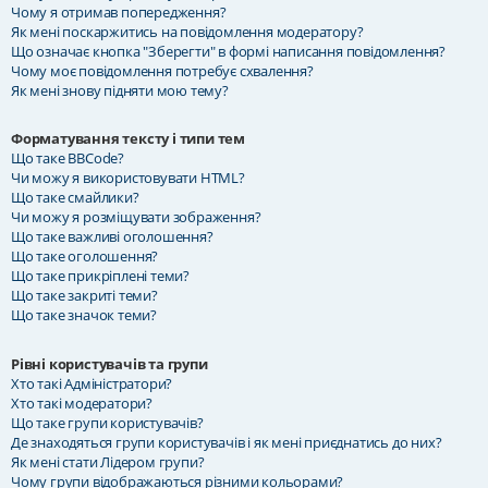
Чому я отримав попередження?
Як мені поскаржитись на повідомлення модератору?
Що означає кнопка "Зберегти" в формі написання повідомлення?
Чому моє повідомлення потребує схвалення?
Як мені знову підняти мою тему?
Форматування тексту і типи тем
Що таке BBCode?
Чи можу я використовувати HTML?
Що таке смайлики?
Чи можу я розміщувати зображення?
Що таке важливі оголошення?
Що таке оголошення?
Що таке прикріплені теми?
Що таке закриті теми?
Що таке значок теми?
Рівні користувачів та групи
Хто такі Адміністратори?
Хто такі модератори?
Що таке групи користувачів?
Де знаходяться групи користувачів і як мені приєднатись до них?
Як мені стати Лідером групи?
Чому групи відображаються різними кольорами?