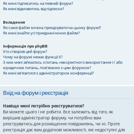
Як мені підписатись на певний форум?
Як мені відмовитись від підписки?
Вкладення
Які саме файли можна приєднувати на цьому форумі?
Як мені знайти усі приєднані мною файли?
Інформація про phpBB
Хто створив цей форум?
Чому на форумі немає функції X?
З ким мені зв'язатись з питань некоректного використання і / або
юридичних питань, пов'язаних з цим форумом?
Як мені зв'язатися з адміністратором конференції?
Вхід на форум і реєстрація
Навіщо мені потрібно реєструватися?
Ви можете цього і не робити. Все залежить від того, як
вирішив адміністратор форуму, чи потрібно вам
реєструватись для розміщення повідомлень, чи ні. Проте
реєстрація дає вам додаткові можливості, які недоступні для