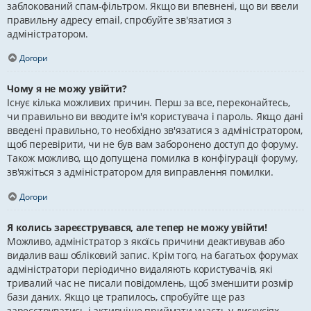
заблокований спам-фільтром. Якщо ви впевнені, що ви ввели
правильну адресу email, спробуйте зв'язатися з
адміністратором.
Догори
Чому я не можу увійти?
Існує кілька можливих причин. Перш за все, переконайтесь,
чи правильно ви вводите ім'я користувача і пароль. Якщо дані
введені правильно, то необхідно зв'язатися з адміністратором,
щоб перевірити, чи не був вам заборонено доступ до форуму.
Також можливо, що допущена помилка в конфігурації форуму,
зв'яжіться з адміністратором для виправлення помилки.
Догори
Я колись зареєструвався, але тепер не можу увійти!
Можливо, адміністратор з якоїсь причини деактивував або
видалив ваш обліковий запис. Крім того, на багатьох форумах
адміністратори періодично видаляють користувачів, які
тривалий час не писали повідомлень, щоб зменшити розмір
бази даних. Якщо це трапилось, спробуйте ще раз
зареєструватись і активніше приймати участь у дискусіях.