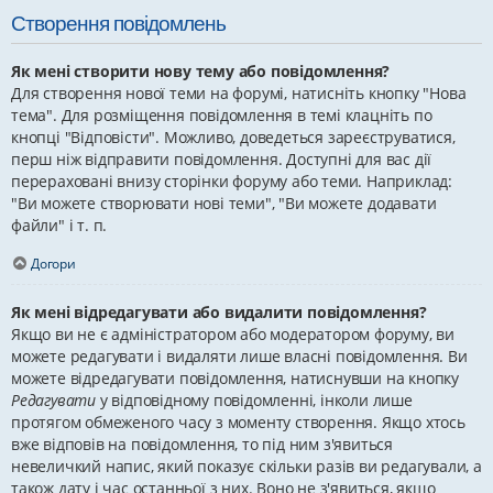
Створення повідомлень
Як мені створити нову тему або повідомлення?
Для створення нової теми на форумі, натисніть кнопку "Нова
тема". Для розміщення повідомлення в темі клацніть по
кнопці "Відповісти". Можливо, доведеться зареєструватися,
перш ніж відправити повідомлення. Доступні для вас дії
перераховані внизу сторінки форуму або теми. Наприклад:
"Ви можете створювати нові теми", "Ви можете додавати
файли" і т. п.
Догори
Як мені відредагувати або видалити повідомлення?
Якщо ви не є адміністратором або модератором форуму, ви
можете редагувати і видаляти лише власні повідомлення. Ви
можете відредагувати повідомлення, натиснувши на кнопку
Редагувати
у відповідному повідомленні, інколи лише
протягом обмеженого часу з моменту створення. Якщо хтось
вже відповів на повідомлення, то під ним з'явиться
невеличкий напис, який показує скільки разів ви редагували, а
також дату і час останньої з них. Воно не з'явиться, якщо