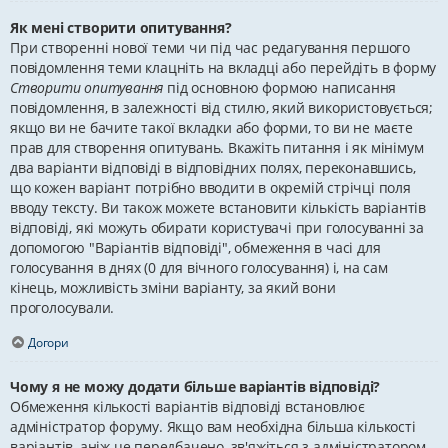
Як мені створити опитування?
При створенні нової теми чи під час редагування першого
повідомлення теми клацніть на вкладці або перейдіть в форму
Створити опитування
під основною формою написання
повідомлення, в залежності від стилю, який використовується;
якщо ви не бачите такої вкладки або форми, то ви не маєте
прав для створення опитувань. Вкажіть питання і як мінімум
два варіанти відповіді в відповідних полях, переконавшись,
що кожен варіант потрібно вводити в окремій стрічці поля
вводу тексту. Ви також можете встановити кількість варіантів
відповіді, які можуть обирати користувачі при голосуванні за
допомогою "Варіантів відповіді", обмеження в часі для
голосування в днях (0 для вічного голосування) і, на сам
кінець, можливість зміни варіанту, за який вони
проголосували.
Догори
Чому я не можу додати більше варіантів відповіді?
Обмеження кількості варіантів відповіді встановлює
адміністратор форуму. Якщо вам необхідна більша кількості
варіантів, аніж це передбачено, зв'яжіться з адміністратором