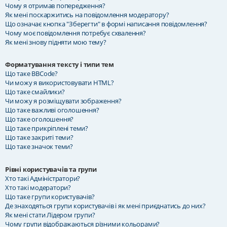
Чому я отримав попередження?
Як мені поскаржитись на повідомлення модератору?
Що означає кнопка "Зберегти" в формі написання повідомлення?
Чому моє повідомлення потребує схвалення?
Як мені знову підняти мою тему?
Форматування тексту і типи тем
Що таке BBCode?
Чи можу я використовувати HTML?
Що таке смайлики?
Чи можу я розміщувати зображення?
Що таке важливі оголошення?
Що таке оголошення?
Що таке прикріплені теми?
Що таке закриті теми?
Що таке значок теми?
Рівні користувачів та групи
Хто такі Адміністратори?
Хто такі модератори?
Що таке групи користувачів?
Де знаходяться групи користувачів і як мені приєднатись до них?
Як мені стати Лідером групи?
Чому групи відображаються різними кольорами?