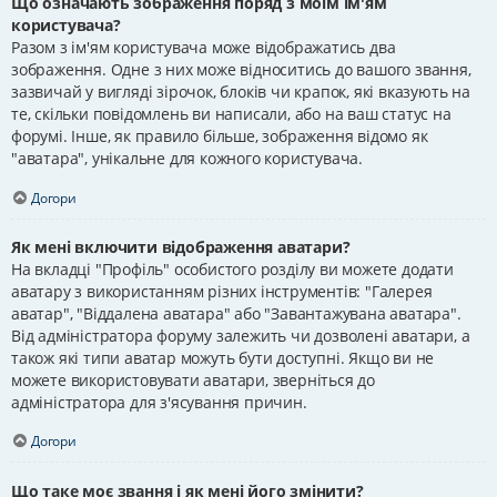
Що означають зображення поряд з моїм ім'ям
користувача?
Разом з ім'ям користувача може відображатись два
зображення. Одне з них може відноситись до вашого звання,
зазвичай у вигляді зірочок, блоків чи крапок, які вказують на
те, скільки повідомлень ви написали, або на ваш статус на
форумі. Інше, як правило більше, зображення відомо як
"аватара", унікальне для кожного користувача.
Догори
Як мені включити відображення аватари?
На вкладці "Профіль" особистого розділу ви можете додати
аватару з використанням різних інструментів: "Галерея
аватар", "Віддалена аватара" або "Завантажувана аватара".
Від адміністратора форуму залежить чи дозволені аватари, а
також які типи аватар можуть бути доступні. Якщо ви не
можете використовувати аватари, зверніться до
адміністратора для з'ясування причин.
Догори
Що таке моє звання і як мені його змінити?