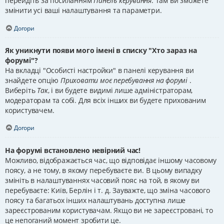
перейдіть за посиланням
Панель керування
. Там ви зможете
змінити усі ваші налаштування та параметри.
Догори
Як уникнути появи мого імені в списку "Хто зараз на
форумі"?
На вкладці "Особисті настройки" в панелі керування ви
знайдете опцію
Приховати моє перебування на форумі
.
Виберіть
Так
, і ви будете видимі лише адміністраторам,
модераторам та собі. Для всіх інших ви будете прихованим
користувачем.
Догори
На форумі встановлено невірний час!
Можливо, відображається час, що відповідає іншому часовому
поясу, а не тому, в якому перебуваєте ви. В цьому випадку
змініть в налаштуваннях часовий пояс на той, в якому ви
перебуваєте: Київ, Берлін і т. д. Зауважте, що зміна часового
поясу та багатьох інших налаштувань доступна лише
зареєстрованим користувачам. Якщо ви не зареєстровані, то
це непоганий момент зробити це.