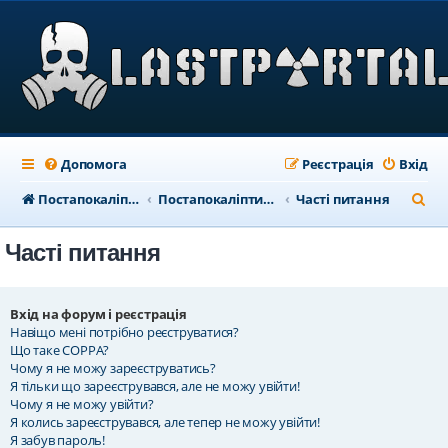
Допомога
Реєстрація
Вхід
П
Постапокаліптичний портал
Постапокаліптичний форум
Часті питання
о
Часті питання
ш
у
к
Вхід на форум і реєстрація
Навіщо мені потрібно реєструватися?
Що таке COPPA?
Чому я не можу зареєструватись?
Я тільки що зареєструвався, але не можу увійти!
Чому я не можу увійти?
Я колись зареєструвався, але тепер не можу увійти!
Я забув пароль!