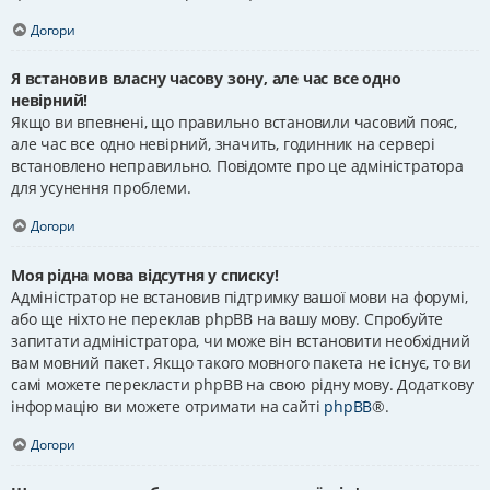
Догори
Я встановив власну часову зону, але час все одно
невірний!
Якщо ви впевнені, що правильно встановили часовий пояс,
але час все одно невірний, значить, годинник на сервері
встановлено неправильно. Повідомте про це адміністратора
для усунення проблеми.
Догори
Моя рідна мова відсутня у списку!
Адміністратор не встановив підтримку вашої мови на форумі,
або ще ніхто не переклав phpBB на вашу мову. Спробуйте
запитати адміністратора, чи може він встановити необхідний
вам мовний пакет. Якщо такого мовного пакета не існує, то ви
самі можете перекласти phpBB на свою рідну мову. Додаткову
інформацію ви можете отримати на сайті
phpBB
®.
Догори