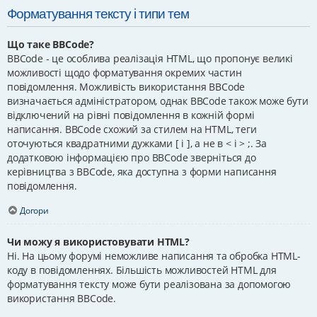
Форматування тексту і типи тем
Що таке BBCode?
BBCode - це особлива реалізація HTML, що пропонує великі
можливості щодо форматування окремих частин
повідомлення. Можливість використання BBCode
визначається адміністратором, однак BBCode також може бути
відключений на рівні повідомлення в кожній формі
написання. BBCode схожий за стилем на HTML, теги
оточуються квадратними дужками [ і ], а не в < і > ;. За
додатковою інформацією про BBCode зверніться до
керівництва з BBCode, яка доступна з форми написання
повідомлення.
Догори
Чи можу я використовувати HTML?
Ні. На цьому форумі неможливе написання та обробка HTML-
коду в повідомленнях. Більшість можливостей HTML для
форматування тексту може бути реалізована за допомогою
використання BBCode.