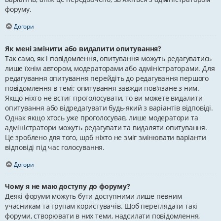
форуму.
Догори
Як мені змінити або видалити опитування?
Так само, як і повідомлення, опитування можуть редагуватись
лише їхнім автором, модераторами або адміністраторами. Для
редагування опитування перейдіть до редагування першого
повідомлення в темі; опитування завжди пов'язане з ним.
Якщо ніхто не встиг проголосувати, то ви можете видалити
опитування або відредагувати будь-який з варіантів відповіді.
Однак якщо хтось уже проголосував, лише модератори та
адміністратори можуть редагувати та видаляти опитування.
Це зроблено для того, щоб ніхто не зміг змінювати варіанти
відповіді під час голосування.
Догори
Чому я не маю доступу до форуму?
Деякі форуми можуть бути доступними лише певним
учасникам та групам користувачів. Щоб переглядати такі
форуми, створювати в них теми, надсилати повідомлення,