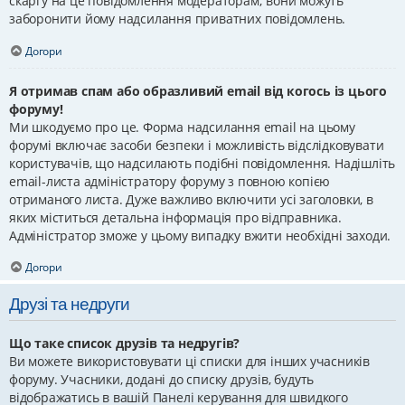
скаргу на це повідомлення модераторам; вони можуть
заборонити йому надсилання приватних повідомлень.
Догори
Я отримав спам або образливий email від когось із цього
форуму!
Ми шкодуємо про це. Форма надсилання email на цьому
форумі включає засоби безпеки і можливість відслідковувати
користувачів, що надсилають подібні повідомлення. Надішліть
email-листа адміністратору форуму з повною копією
отриманого листа. Дуже важливо включити усі заголовки, в
яких міститься детальна інформація про відправника.
Адміністратор зможе у цьому випадку вжити необхідні заходи.
Догори
Друзі та недруги
Що таке список друзів та недругів?
Ви можете використовувати ці списки для інших учасників
форуму. Учасники, додані до списку друзів, будуть
відображатись в вашій Панелі керування для швидкого