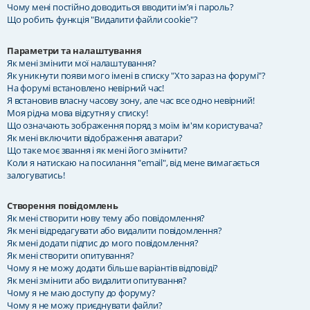
Чому мені постійно доводиться вводити ім’я і пароль?
Що робить функція "Видалити файли cookie"?
Параметри та налаштування
Як мені змінити мої налаштування?
Як уникнути появи мого імені в списку "Хто зараз на форумі"?
На форумі встановлено невірний час!
Я встановив власну часову зону, але час все одно невірний!
Моя рідна мова відсутня у списку!
Що означають зображення поряд з моїм ім'ям користувача?
Як мені включити відображення аватари?
Що таке моє звання і як мені його змінити?
Коли я натискаю на посилання "email", від мене вимагається
залогуватись!
Створення повідомлень
Як мені створити нову тему або повідомлення?
Як мені відредагувати або видалити повідомлення?
Як мені додати підпис до мого повідомлення?
Як мені створити опитування?
Чому я не можу додати більше варіантів відповіді?
Як мені змінити або видалити опитування?
Чому я не маю доступу до форуму?
Чому я не можу приєднувати файли?