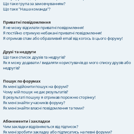
Що таке група за замовчуванням?
Що таке "Наша команда"?
Приватні повідомлення
Я не можу відсилати приватні повідомлення!
Я постійно отримую небажані приватні повідомлення!
Я отримав спам або образливий email від когось із цього форуму!
Друзі та недруги
Що таке список друзів та недругів?
Як я можу додавати / видаляти користувачів до мого списку друзів або
недругів?
Пошук по форумах
Як мені здійснити пошук на форумі?
Чому мій пошук не дає результатів?
В результаті пошуку я отримав порожню сторінку!
Як мені знайти учасників форуму?
Як мені знайти власні повідомлення та теми?
Абонементи і закладки
Чим закладки відрізняються від підписок?
Як мені зробити закладку або підписатись на певні форуми?