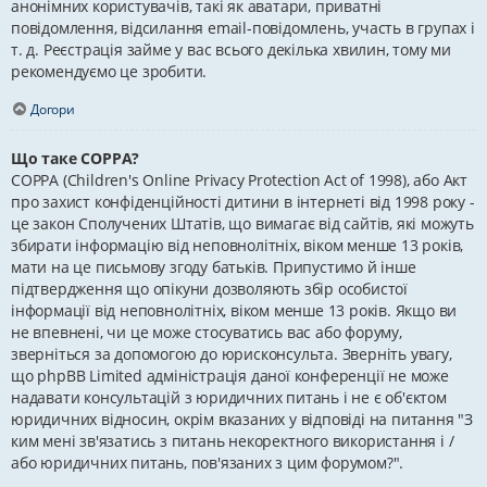
анонімних користувачів, такі як аватари, приватні
повідомлення, відсилання email-повідомлень, участь в групах і
т. д. Реєстрація займе у вас всього декілька хвилин, тому ми
рекомендуємо це зробити.
Догори
Що таке COPPA?
COPPA (Children's Online Privacy Protection Act of 1998), або Акт
про захист конфіденційності дитини в інтернеті від 1998 року -
це закон Сполучених Штатів, що вимагає від сайтів, які можуть
збирати інформацію від неповнолітніх, віком менше 13 років,
мати на це письмову згоду батьків. Припустимо й інше
підтвердження що опікуни дозволяють збір особистої
інформації від неповнолітніх, віком менше 13 років. Якщо ви
не впевнені, чи це може стосуватись вас або форуму,
зверніться за допомогою до юрисконсульта. Зверніть увагу,
що phpBB Limited адміністрація даної конференції не може
надавати консультацій з юридичних питань і не є об'єктом
юридичних відносин, окрім вказаних у відповіді на питання "З
ким мені зв'язатись з питань некоректного використання і /
або юридичних питань, пов'язаних з цим форумом?".