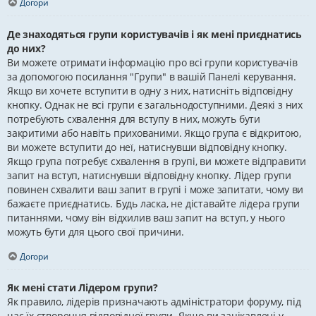
Догори
Де знаходяться групи користувачів і як мені приєднатись
до них?
Ви можете отримати інформацію про всі групи користувачів
за допомогою посилання "Групи" в вашій Панелі керування.
Якщо ви хочете вступити в одну з них, натисніть відповідну
кнопку. Однак не всі групи є загальнодоступними. Деякі з них
потребують схвалення для вступу в них, можуть бути
закритими або навіть прихованими. Якщо група є відкритою,
ви можете вступити до неї, натиснувши відповідну кнопку.
Якщо група потребує схвалення в групі, ви можете відправити
запит на вступ, натиснувши відповідну кнопку. Лідер групи
повинен схвалити ваш запит в групі і може запитати, чому ви
бажаєте приєднатись. Будь ласка, не діставайте лідера групи
питаннями, чому він відхилив ваш запит на вступ, у нього
можуть бути для цього свої причини.
Догори
Як мені стати Лідером групи?
Як правило, лідерів призначають адміністратори форуму, під
час їх створення відповідної групи. Якщо ви зацікавлені у